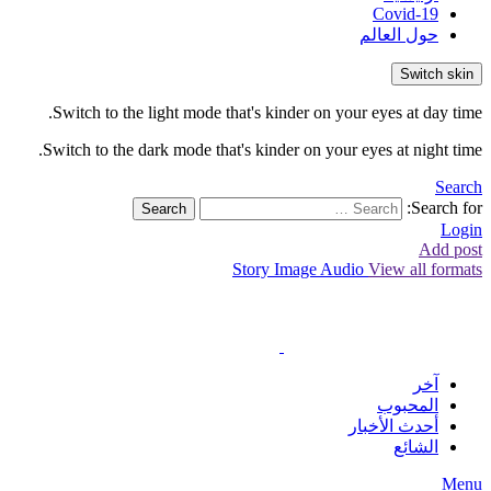
Covid-19
حول العالم
Switch skin
Switch to the light mode that's kinder on your eyes at day time.
Switch to the dark mode that's kinder on your eyes at night time.
Search
Search for:
Search
Login
Add post
Story
Image
Audio
View all formats
آخر
المحبوب
أحدث الأخبار
الشائع
Menu