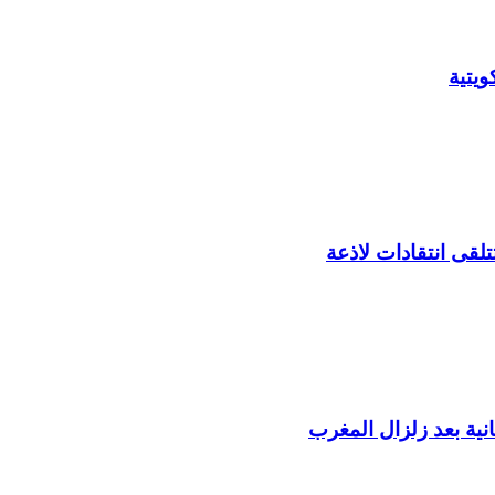
يتية
لقى انتقادات لاذعة
ية بعد زلزال المغرب