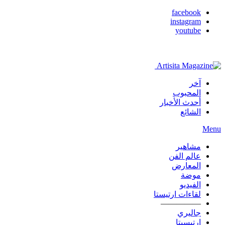
facebook
instagram
youtube
آخر
المحبوب
أحدث الأخبار
الشائع
Menu
مشاهير
عالم الفن
المعارض
موضة
الفيديو
لقاءات ارتيستا
—————
جاليري
ارتيسيتا