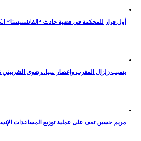
أول قرار للمحكمة في قضية حادث “الفاشينيستا” الكو
بسبب زلزال المغرب وإعصار ليبيا..رضوى الشربيني تت
مريم حسين تقف على عملية توزيع المساعدات الإنسان