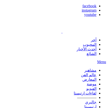
facebook
instagram
youtube
آخر
المحبوب
أحدث الأخبار
الشائع
Menu
مشاهير
عالم الفن
المعارض
موضة
الفيديو
لقاءات ارتيستا
—————
جاليري
ارتيسيتا