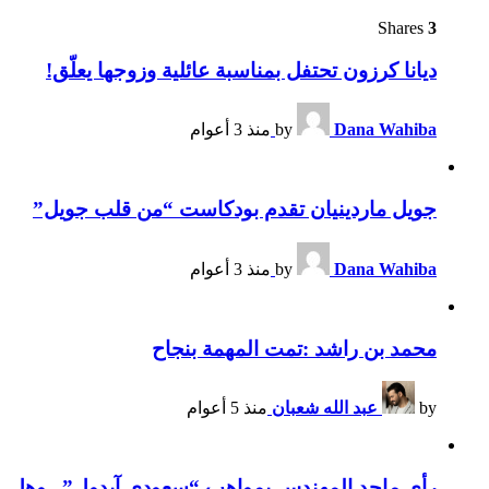
Shares
3
ديانا كرزون تحتفل بمناسبة عائلية وزوجها يعلّق!
Dana Wahiba
by
منذ 3 أعوام
جويل ماردينيان تقدم بودكاست “من قلب جويل”
Dana Wahiba
by
منذ 3 أعوام
محمد بن راشد :تمت المهمة بنجاح
by
عبد الله شعبان
منذ 5 أعوام
رأي ماجد المهندس بمواهب “سعودي آيدول”.. وهل