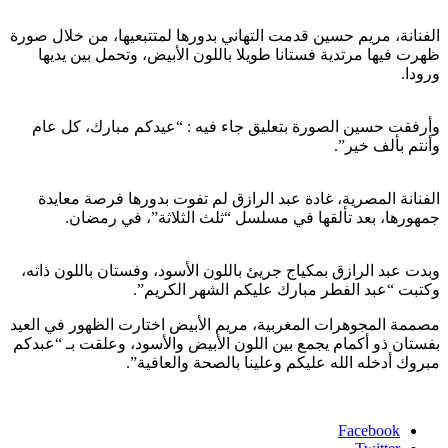
الفنانة، مريم حسين قدمت التهاني بدورها لمتتبعيها، من خلال صورة
ظهرت فيها مرتدية فستانا طويلا باللون الأبيض، وتحمل بين يديها
ورودا.
وأرفقت حسين الصورة بتعليق جاء فيه : “عيدكم مبارك، كل عام
وأنتم بألف خير”.
الفنانة المصرية، غادة عبد الرازق لم تفوت بدورها فرصة معايدة
جمهورها، بعد تألقها في مسلسل “ثلث الثلاثة”، في رمضان.
وبدت عبد الرازق بمكياج جريئ باللون الأسود، وفستان باللون ذاته،
وكتبت “عبد الفطر مبارك عليكم الشهر الكريم”.
مصممة المجوهرات المغربية، مريم الأبيض اختارت الظهور في العيد
بفستان ذو أكمام يجمع بين اللون الأبيض والأسود، وعلقت بـ “عبدكم
مبروك أدخله الله عليكم وعلينا بالصحة والعافية”.
Facebook