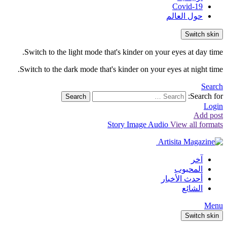
Covid-19
حول العالم
Switch skin
Switch to the light mode that's kinder on your eyes at day time.
Switch to the dark mode that's kinder on your eyes at night time.
Search
Search for:
Search
Login
Add post
Story
Image
Audio
View all formats
آخر
المحبوب
أحدث الأخبار
الشائع
Menu
Switch skin