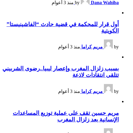
Dana Wahiba
by
منذ 3 أعوام
أول قرار للمحكمة في قضية حادث “الفاشينيستا”
الكويتية
by
مريم كراما
منذ 3 أعوام
بسبب زلزال المغرب وإعصار ليبيا..رضوى الشربيني
تتلقى انتقادات لاذعة
by
مريم كراما
منذ 3 أعوام
مريم حسين تقف على عملية توزيع المساعدات
الإنسانية بعد زلزال المغرب