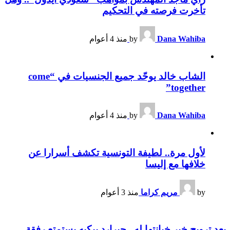
تأخرت فرصته في التحكيم
Dana Wahiba
by
منذ 4 أعوام
الشاب خالد يوحّد جميع الجنسيات في “come
together”
Dana Wahiba
by
منذ 4 أعوام
لأول مرة.. لطيفة التونسية تكشف أسرارا عن
خلافها مع إليسا
by
مريم كراما
منذ 3 أعوام
بعد ترويج خبر خيانتها له.. جيرارد بيكيه يستمتع رفقة