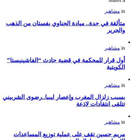
Shares
3
in
مشاهير
متألقة في جدة.. ميادة الحناوي بفستان من الذهب
والحرير
in
مشاهير
أول قرار للمحكمة في قضية حادث “الفاشينيستا”
الكويتية
in
مشاهير
بسبب زلزال المغرب وإعصار ليبيا..رضوى الشربيني
تتلقى انتقادات لاذعة
in
مشاهير
مريم حسين تقف على عملية توزيع المساعدات