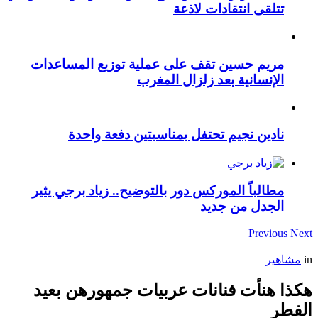
تتلقى انتقادات لاذعة
مريم حسين تقف على عملية توزيع المساعدات
الإنسانية بعد زلزال المغرب
نادين نجيم تحتفل بمناسبتين دفعة واحدة
مطالباً الموركس دور بالتوضيح.. زياد برجي يثير
الجدل من جديد
Previous
Next
in
مشاهير
هكذا هنأت فنانات عربيات جمهورهن بعيد
الفطر