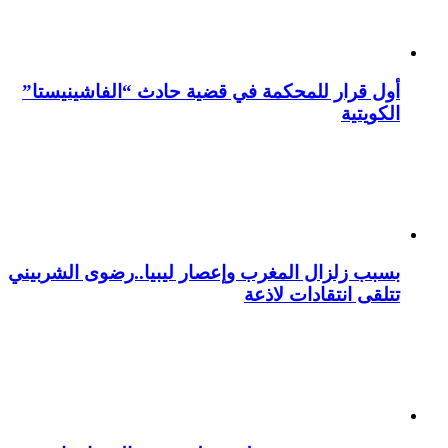
أول قرار للمحكمة في قضية حادث “الفاشينيستا”
الكويتية
بسبب زلزال المغرب وإعصار ليبيا..رضوى الشربيني
تتلقى انتقادات لاذعة