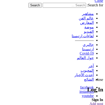
Close
Search for:
Search
مشاهير
عالم الفن
المعارض
موضة
الفيديو
لقاءات ارتيستا
—————
جاليري
ارتيسيتا
Covid-19
حول العالم
آخر
المحبوب
أحدث الأخبار
الشائع
close
facebook
Log In
instagram
youtube
Sign In
Add post