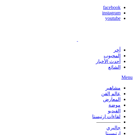
facebook
instagram
youtube
آخر
المحبوب
أحدث الأخبار
الشائع
Menu
مشاهير
عالم الفن
المعارض
موضة
الفيديو
لقاءات ارتيستا
—————
جاليري
ارتيسيتا