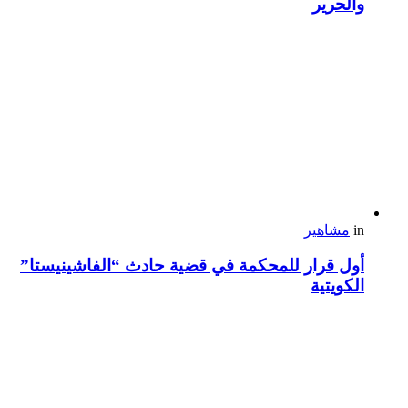
والحرير
in
مشاهير
أول قرار للمحكمة في قضية حادث “الفاشينيستا”
الكويتية