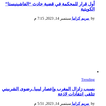
أول قرار للمحكمة في قضية حادث “الفاشينيستا”
الكويتية
by
مريم كراما
سبتمبر 14, 2023, 7:15 م
Trending
بسبب زلزال المغرب وإعصار ليبيا..رضوى الشربيني
تتلقى انتقادات لاذعة
by
مريم كراما
سبتمبر 14, 2023, 5:51 م