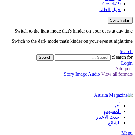
Covid-19
حول العالم
Switch skin
Switch to the light mode that's kinder on your eyes at day time.
Switch to the dark mode that's kinder on your eyes at night time.
Search
Search for:
Search
Login
Add post
Story
Image
Audio
View all formats
آخر
المحبوب
أحدث الأخبار
الشائع
Menu