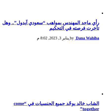
رأي ماجد المهندس بمواهب “سعودي آيدول”.. وهل
تأخرت فرصته في التحكيم
Dana Wahiba
by
يناير 3, 2023, 8:02 م
الشاب خالد يوحّد جميع الجنسيات في “come
together”