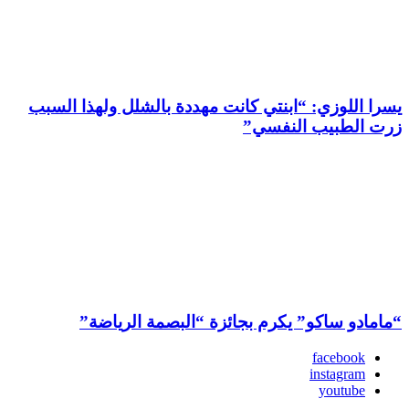
يسرا اللوزي: “ابنتي كانت مهددة بالشلل ولهذا السبب
زرت الطبيب النفسي”
“مامادو ساكو” يكرم بجائزة “البصمة الرياضة”
facebook
instagram
youtube