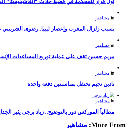
أول قرار للمحكمة في قضية حادث “الفاشينيستا” الكو
in
مشاهير
بسبب زلزال المغرب وإعصار ليبيا..رضوى الشربيني تت
in
مشاهير
مريم حسين تقف على عملية توزيع المساعدات الإنسان
in
مشاهير
نادين نجيم تحتفل بمناسبتين دفعة واحدة
in
مشاهير
مطالباً الموركس دور بالتوضيح.. زياد برجي يثير الجد
More From:
مشاهير