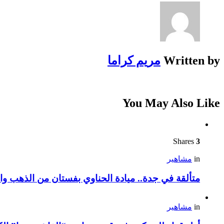
Written by
مريم كراما
You May Also Like
Shares
3
in
مشاهير
متألقة في جدة.. ميادة الحناوي بفستان من الذهب وا
in
مشاهير