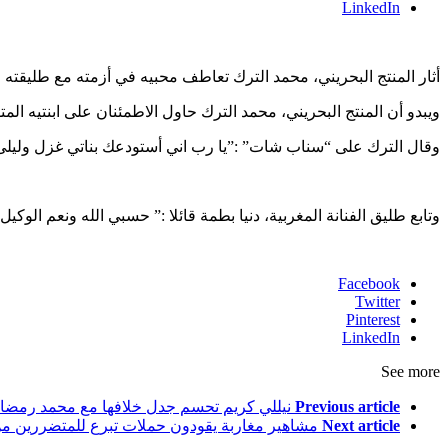
LinkedIn
أثار المنتج البحريني، محمد الترك تعاطف محبيه في أزمته مع طليقته 
ويبدو أن المنتج البحريني، محمد الترك حاول الاطمئنان على ابنتيه ا
وقال الترك على “سناب شات” :”يا رب اني أستودعك بناتي غزل وليلى
وتابع طليق الفنانة المغربية، دنيا بطمة قائلا :” حسبي الله ونعم الو
Facebook
Twitter
Pinterest
LinkedIn
See more
Previous article
نيللي كريم تحسم جدل خلافها مع محمد رمضا
Next article
مشاهير مغاربة يقودون حملات تبرع للمتضررين من