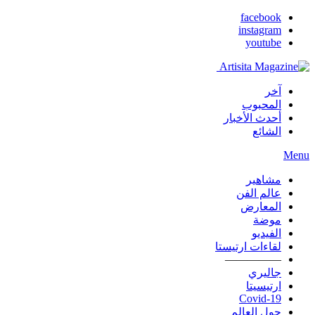
facebook
instagram
youtube
آخر
المحبوب
أحدث الأخبار
الشائع
Menu
مشاهير
عالم الفن
المعارض
موضة
الفيديو
لقاءات ارتيستا
—————
جاليري
ارتيسيتا
Covid-19
حول العالم