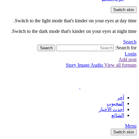
Switch skin
Switch to the light mode that's kinder on your eyes at day time.
Switch to the dark mode that's kinder on your eyes at night time.
Search
Search for:
Search
Login
Add post
Story
Image
Audio
View all formats
آخر
المحبوب
أحدث الأخبار
الشائع
Menu
Switch skin