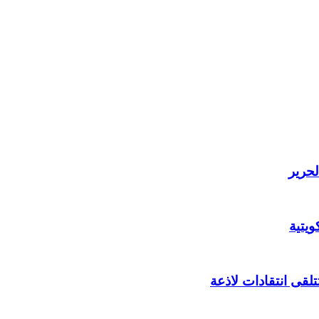
لحرير
يتية
لقى انتقادات لاذعة