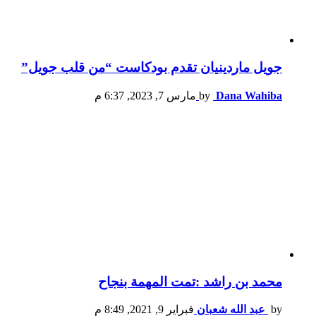
جويل ماردينيان تقدم بودكاست “من قلب جويل”
Dana Wahiba
by
مارس 7, 2023, 6:37 م
محمد بن راشد :تمت المهمة بنجاح
by
عبد الله شعبان
فبراير 9, 2021, 8:49 م