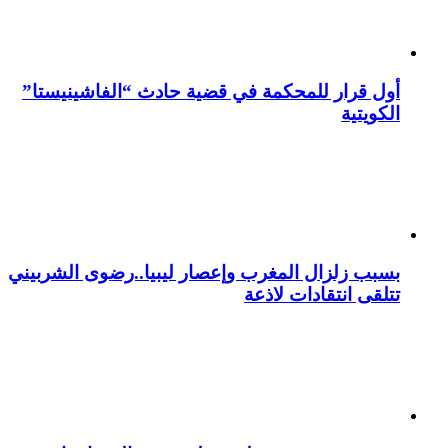
أول قرار للمحكمة في قضية حادث “الفاشينيستا”
الكويتية
بسبب زلزال المغرب وإعصار ليبيا..رضوى الشربيني
تتلقى انتقادات لاذعة