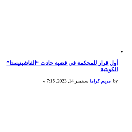
أول قرار للمحكمة في قضية حادث “الفاشينيستا”
الكويتية
by
مريم كراما
سبتمبر 14, 2023, 7:15 م