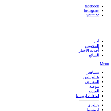
facebook
instagram
youtube
آخر
المحبوب
أحدث الأخبار
الشائع
Menu
مشاهير
عالم الفن
المعارض
موضة
الفيديو
لقاءات ارتيستا
—————
جاليري
ارتيسيتا