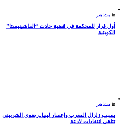
in
مشاهير
أول قرار للمحكمة في قضية حادث “الفاشينيستا”
الكويتية
in
مشاهير
بسبب زلزال المغرب وإعصار ليبيا..رضوى الشربيني
تتلقى انتقادات لاذعة