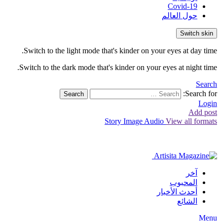
Covid-19
حول العالم
Switch skin
Switch to the light mode that's kinder on your eyes at day time.
Switch to the dark mode that's kinder on your eyes at night time.
Search
Search for:
Search
Login
Add post
Story
Image
Audio
View all formats
آخر
المحبوب
أحدث الأخبار
الشائع
Menu