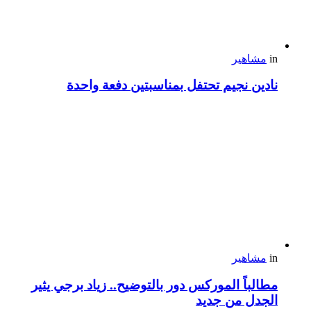
in
مشاهير
نادين نجيم تحتفل بمناسبتين دفعة واحدة
in
مشاهير
مطالباً الموركس دور بالتوضيح.. زياد برجي يثير
الجدل من جديد