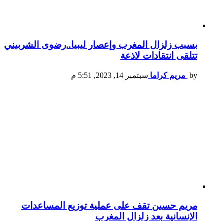
بسبب زلزال المغرب وإعصار ليبيا..رضوى الشربيني
تتلقى انتقادات لاذعة
by
مريم كراما
سبتمبر 14, 2023, 5:51 م
مريم حسين تقف على عملية توزيع المساعدات
الإنسانية بعد زلزال المغرب