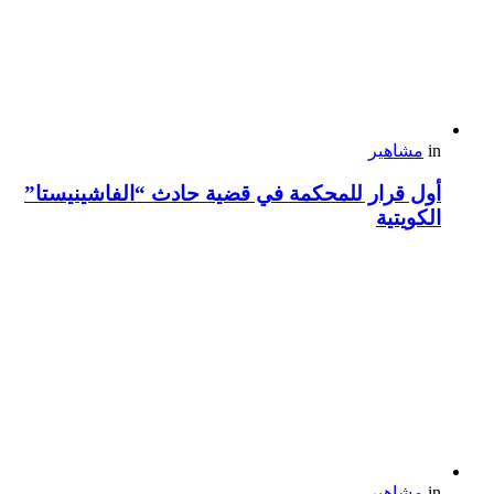
in
مشاهير
أول قرار للمحكمة في قضية حادث “الفاشينيستا”
الكويتية
in
مشاهير