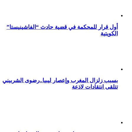
أول قرار للمحكمة في قضية حادث “الفاشينيستا”
الكويتية
بسبب زلزال المغرب وإعصار ليبيا..رضوى الشربيني
تتلقى انتقادات لاذعة