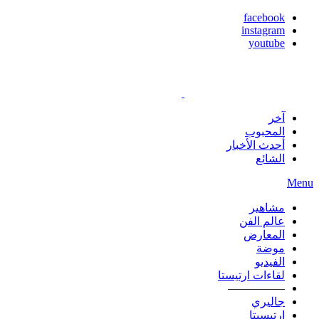
facebook
instagram
youtube
آخر
المحبوب
أحدث الأخبار
الشائع
Menu
مشاهير
عالم الفن
المعارض
موضة
الفيديو
لقاءات ارتيستا
—————
جاليري
ارتيسيتا