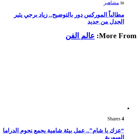
in
مشاهير
مطالباً الموركس دور بالتوضيح.. زياد برجي يثير
الجدل من جديد
More From:
عالم الفن
Shares
4
“عزك يا شام”.. عمل بيئة شامية يجمع نجوم الدراما
السورية