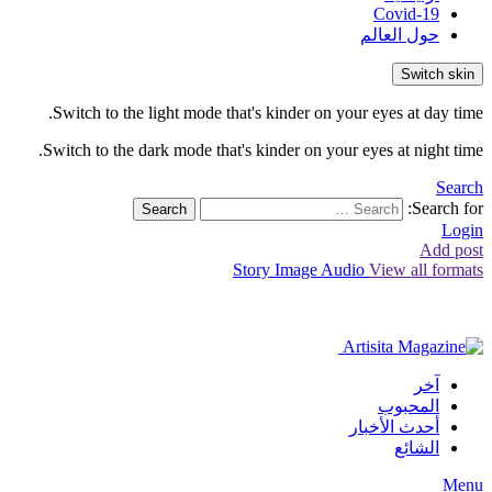
Covid-19
حول العالم
Switch skin
Switch to the light mode that's kinder on your eyes at day time.
Switch to the dark mode that's kinder on your eyes at night time.
Search
Search for:
Search
Login
Add post
Story
Image
Audio
View all formats
آخر
المحبوب
أحدث الأخبار
الشائع
Menu