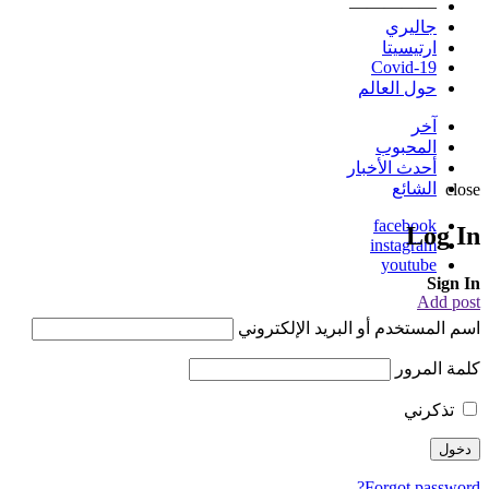
—————
جاليري
ارتيسيتا
Covid-19
حول العالم
آخر
المحبوب
أحدث الأخبار
الشائع
close
facebook
Log In
instagram
youtube
Sign In
Add post
اسم المستخدم أو البريد الإلكتروني
كلمة المرور
تذكرني
Forgot password?