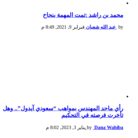
محمد بن راشد :تمت المهمة بنجاح
by
عبد الله شعبان
فبراير 9, 2021, 8:49 م
رأي ماجد المهندس بمواهب “سعودي آيدول”.. وهل
تأخرت فرصته في التحكيم
Dana Wahiba
by
يناير 3, 2023, 8:02 م