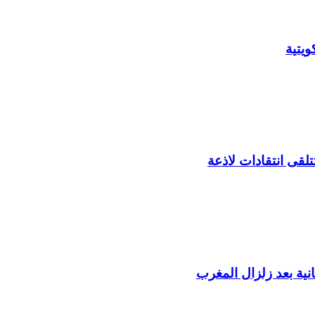
يتية
لقى انتقادات لاذعة
ية بعد زلزال المغرب