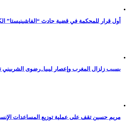
أول قرار للمحكمة في قضية حادث “الفاشينيستا” الكو
بسبب زلزال المغرب وإعصار ليبيا..رضوى الشربيني تت
مريم حسين تقف على عملية توزيع المساعدات الإنسان