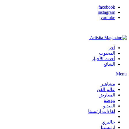
facebook
instagram
youtube
آخر
المحبوب
أحدث الأخبار
الشائع
Menu
مشاهير
عالم الفن
المعارض
موضة
الفيديو
لقاءات ارتيستا
—————
جاليري
ارتيسيتا