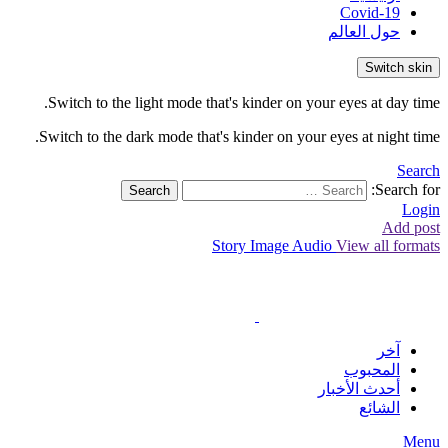
Covid-19
حول العالم
Switch skin
Switch to the light mode that's kinder on your eyes at day time.
Switch to the dark mode that's kinder on your eyes at night time.
Search
Search for:
Search
Login
Add post
Story
Image
Audio
View all formats
آخر
المحبوب
أحدث الأخبار
الشائع
Menu