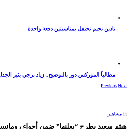
نادين نجيم تحتفل بمناسبتين دفعة واحدة
مطالباً الموركس دور بالتوضيح.. زياد برجي يثير الجد
Previous
Next
in
مشاهير
هيثم سعيد يطرح “بعلنها” ضمن أجواء رومانسي