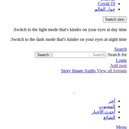
Covid-19
حول العالم
Switch skin
Switch to the light mode that's kinder on your eyes at day time.
Switch to the dark mode that's kinder on your eyes at night time.
Search
Search for:
Search
Login
Add post
Story
Image
Audio
View all formats
آخر
المحبوب
أحدث الأخبار
الشائع
Menu