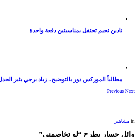
نادين نجيم تحتفل بمناسبتين دفعة واحدة
مطالباً الموركس دور بالتوضيح.. زياد برجي يثير الجد
Previous
Next
in
مشاهير
وائل جسار يطرح “لو تخاصمني”