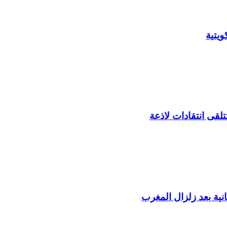
يتية
لقى انتقادات لاذعة
ية بعد زلزال المغرب