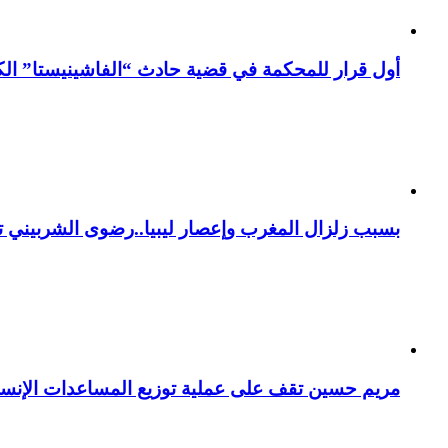
أول قرار للمحكمة في قضية حادث “الفاشينيستا” الكو
بسبب زلزال المغرب وإعصار ليبيا..رضوى الشربيني تت
مريم حسين تقف على عملية توزيع المساعدات الإنسان