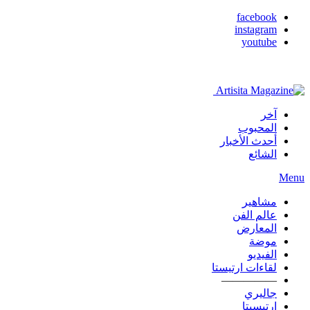
facebook
instagram
youtube
آخر
المحبوب
أحدث الأخبار
الشائع
Menu
مشاهير
عالم الفن
المعارض
موضة
الفيديو
لقاءات ارتيستا
—————
جاليري
ارتيسيتا