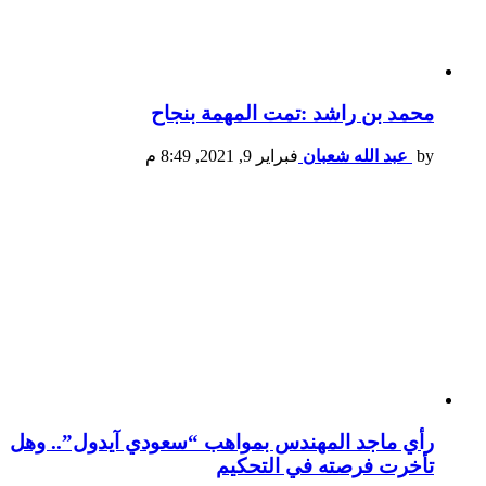
محمد بن راشد :تمت المهمة بنجاح
by
عبد الله شعبان
فبراير 9, 2021, 8:49 م
رأي ماجد المهندس بمواهب “سعودي آيدول”.. وهل
تأخرت فرصته في التحكيم