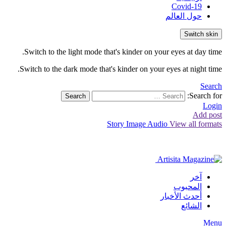
Covid-19
حول العالم
Switch skin
Switch to the light mode that's kinder on your eyes at day time.
Switch to the dark mode that's kinder on your eyes at night time.
Search
Search for:
Search
Login
Add post
Story
Image
Audio
View all formats
آخر
المحبوب
أحدث الأخبار
الشائع
Menu