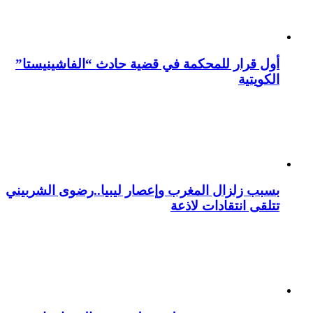
أول قرار للمحكمة في قضية حادث “الفاشينيستا”
الكويتية
بسبب زلزال المغرب وإعصار ليبيا..رضوى الشربيني
تتلقى انتقادات لاذعة