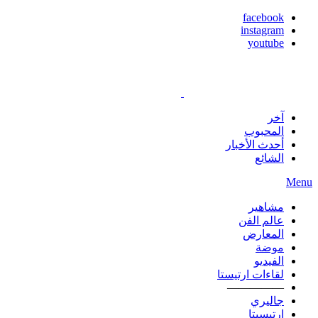
facebook
instagram
youtube
آخر
المحبوب
أحدث الأخبار
الشائع
Menu
مشاهير
عالم الفن
المعارض
موضة
الفيديو
لقاءات ارتيستا
—————
جاليري
ارتيسيتا