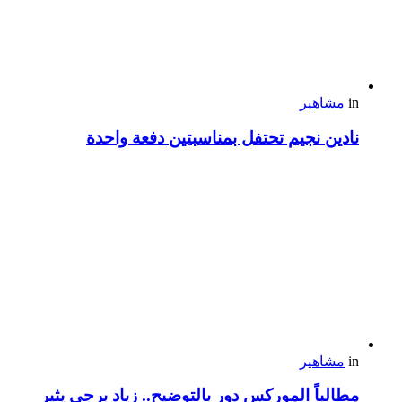
in
مشاهير
نادين نجيم تحتفل بمناسبتين دفعة واحدة
in
مشاهير
مطالباً الموركس دور بالتوضيح.. زياد برجي يثير