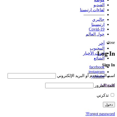
الفيديو
لقاءات ارتيستا
—————
جاليري
ارتيسيتا
Covid-19
حول العالم
close
آخر
المحبوب
Log In
أحدث الأخبار
الشائع
Sign In
facebook
instagram
اسم المستخدم أو البريد الإلكتروني
youtube
كلمة المرور
Add post
تذكرني
Forgot password?