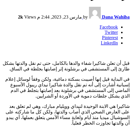
Dana Wahiba
by
مارس 23, 2023, 2:44 م
Views
2k
Facebook
Twitter
Pinterest
LinkedIn
قبل أن تعلن شاكيرا شفاء والدها بالكامل، حتى تم نقل والدتها بشكل
طارئ إلى المستشفى في برشلونة إثر إصابتها بجلطة في الساق.
في البداية قيل إنها أصيبت بسكتة دماغية، ولكن وفقاً لوسائل إعلام
إسبانية أشارت إلى أنه تم نقل والدة شاكيرا نيداي ريبول الأسبوع
الماضي إلى المستشفى في برشلونة بعد إصابتها بتجلط في الدم
الذي يشكل جلطات دموية في الأوردة أو الشرايين.
شاكيرا هي الابنة الوحيدة لنيداي وويليام مبارك، وهي لم تعلق بعد
على العارض الصحي الذي أصاب والدتها، ولكن كل ما شاركته على
السوشيال ميديا منذ أيام ولغاية مساء الأمس يتعلق بعملها، أي يبدو
أن والدتها تجاوزت الخطر فعلياً.