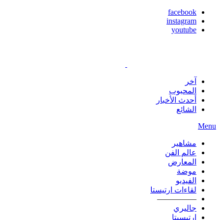
facebook
instagram
youtube
آخر
المحبوب
أحدث الأخبار
الشائع
Menu
مشاهير
عالم الفن
المعارض
موضة
الفيديو
لقاءات ارتيستا
—————
جاليري
ارتيسيتا