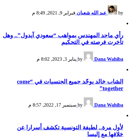
by
عبد الله شعبان
فبراير 9, 2021, 8:49 م
رأي ماجد المهندس بمواهب “سعودي آيدول”.. وهل
تأخرت فرصته في التحكيم
Dana Wahiba
by
يناير 3, 2023, 8:02 م
الشاب خالد يوحّد جميع الجنسيات في “come
together”
Dana Wahiba
by
سبتمبر 17, 2022, 8:57 م
لأول مرة.. لطيفة التونسية تكشف أسرارا عن
خلافها مع إليسا