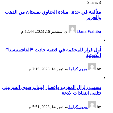
Shares
3
متألقة في جدة.. ميادة الحناوي بفستان من الذهب
والحرير
Dana Wahiba
by
سبتمبر 16, 2023, 12:44 م
أول قرار للمحكمة في قضية حادث “الفاشينيستا”
الكويتية
by
مريم كراما
سبتمبر 14, 2023, 7:15 م
بسبب زلزال المغرب وإعصار ليبيا..رضوى الشربيني
تتلقى انتقادات لاذعة
by
مريم كراما
سبتمبر 14, 2023, 5:51 م