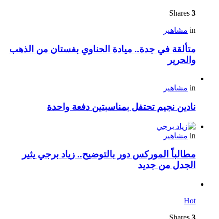
Shares
3
in
مشاهير
متألقة في جدة.. ميادة الحناوي بفستان من الذهب
والحرير
in
مشاهير
نادين نجيم تحتفل بمناسبتين دفعة واحدة
in
مشاهير
مطالباً الموركس دور بالتوضيح.. زياد برجي يثير
الجدل من جديد
Hot
Shares
3