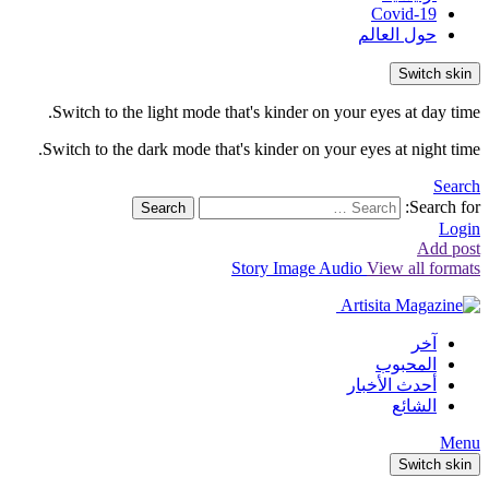
Covid-19
حول العالم
Switch skin
Switch to the light mode that's kinder on your eyes at day time.
Switch to the dark mode that's kinder on your eyes at night time.
Search
Search for:
Search
Login
Add post
Story
Image
Audio
View all formats
آخر
المحبوب
أحدث الأخبار
الشائع
Menu
Switch skin