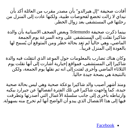
أفادت صحيفة “إل هيرالدو” بأن مصدر مقرب من العائلة أكد بأن
نيداي لا زالت تخضع لفحوصات طبية، ولكنها عادت إلى المنزل من
رحلتها في المستشفى بعد زوال الخطر.
بينما ذكرت صحيفة Telemundo وبعض الصحف الاسبانية بأن والدة
شاكيرا نقلت إلى المستشفى على وجه السرعة يوم الجمعة
الماضي، وهي حالياً لم تعد بحالة خطر ومن المتوقع أن يُسمح لها
بالعودة إلى المنزل قريباً..
وكان هناك تضارب بالمعلومات حول الموعد الذي انتقلت فيه والدة
شاكيرا إلى المستشفى، فمواقع إخبارية أشارت إلى أنها نقلت يوم
الثلاثاء الماضي وأخرى لفتت إلى انه تم نقلها يوم الجمعة، ولكن
بالنتيجة هي بصحة جيدة حالياً.
ومنذ أشهر أصيب والد شاكيرا بوعكة صحية وهي ليس بحالة صحية
جيدة، كما واجهت شاكيرا في تلك الفترة انفصالها عن جيرارد بيكيه
وارتباطه بأخرى إلى جانب سلسلة الأعمال التي أصدرتها وتطرقت
فيها إلى هذا الانفصال الذي يبدو أن الواضح أنها لم تخرج منه بسهولة.
Facebook