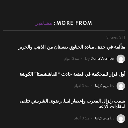
MORE FROM:
مشاهير
Shares
3
متألقة في جدة.. ميادة الحناوي بفستان من الذهب والحرير
Dana Wahiba
by
منذ 3 أعوام
أول قرار للمحكمة في قضية حادث “الفاشينيستا” الكويتية
by
مريم كراما
منذ 3 أعوام
بسبب زلزال المغرب وإعصار ليبيا..رضوى الشربيني تتلقى
انتقادات لاذعة
by
مريم كراما
منذ 3 أعوام