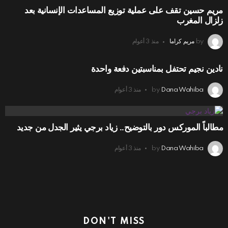
مريم حسين تقف على عملية توزيع المساعدات الإنسانية بعد
زلزال المغرب
by
مريم كراما
منذ 3 أعوام
نادين نجيم تحتفل بمناسبتين دفعة واحدة
Dana Wahiba
by
منذ 3 أعوام
مطالباً الموركس دور بالتوضيح.. زياد برجي يثير الجدل من جديد
Dana Wahiba
by
منذ 3 أعوام
DON'T MISS