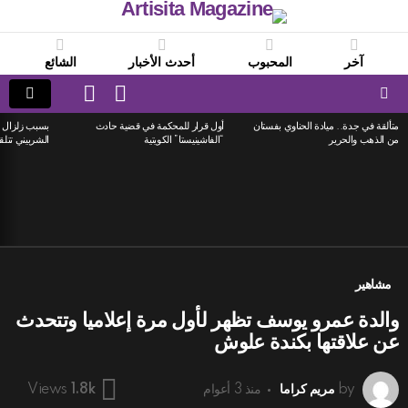
آخر
المحبوب
أحدث الأخبار
الشائع
LOGIN
SWITCH
SKIN
Menu
متألقة في جدة.. ميادة الحناوي بفستان
أول قرار للمحكمة في قضية حادث
بسبب زلزال ا
LATEST
من الذهب والحرير
“الفاشينيستا” الكويتية
الشربيني تتلق
STORIES
مشاهير
والدة عمرو يوسف تظهر لأول مرة إعلاميا وتتحدث
عن علاقتها بكندة علوش
by
مريم كراما
منذ 3 أعوام
Views
1.8k