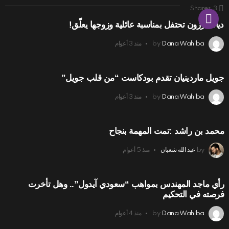
Shares
3
ديانا كرزون تحتفل بمناسبة عائلية وزوجها يعلّق!
Dana Wahiba
by
منذ 3 أعوام
جويل ماردينيان تقدم بودكاست “من قلب جويل”
Dana Wahiba
by
منذ 3 أعوام
محمد بن راشد :تمت المهمة بنجاح
by
عبد الله شعبان
منذ 5 أعوام
رأي ماجد المهندس بمواهب “سعودي آيدول”.. وهل تأخرت
فرصته في التحكيم
Dana Wahiba
by
منذ 4 أعوام