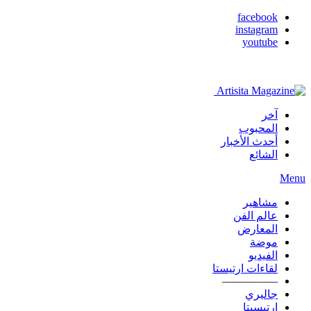
facebook
instagram
youtube
آخر
المحبوب
أحدث الأخبار
الشائع
Menu
مشاهير
عالم الفن
المعارض
موضة
الفيديو
لقاءات ارتيستا
—————
جاليري
ارتيسيتا