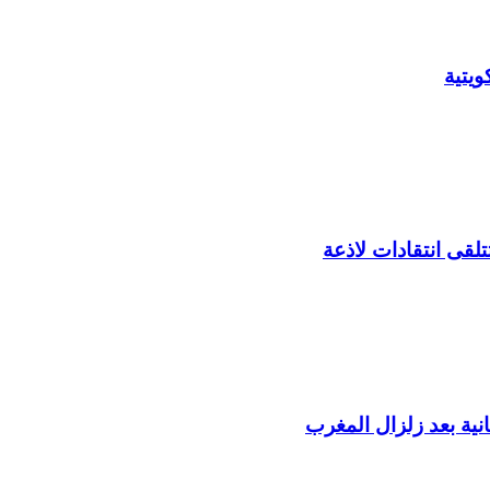
يتية
لقى انتقادات لاذعة
ية بعد زلزال المغرب