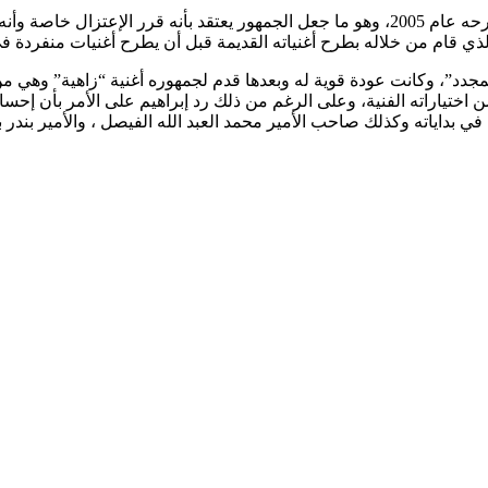
غاب الفنان عباس إبراهيم عن الساحة الفنية بعد ألبوم “لفتة” الذي طرحه عام 2005، وهو ما جعل ا
بطرح أغنياته القديمة قبل أن يطرح أغنيات منفردة في عام 2012 وابتعد بعدها عن الساحة 
مل وطني بعنوان “المجدد”، وكانت عودة قوية له وبعدها قدم لجمهوره أغنية “زاه
ن اختياراته الفنية، وعلى الرغم من ذلك رد إبراهيم على الأمر بأن إح
 في بداياته وكذلك صاحب الأمير محمد العبد الله الفيصل ، والأمير بن