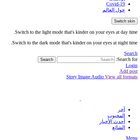
Covid-19
حول العالم
Switch skin
Switch to the light mode that's kinder on your eyes at day time.
Switch to the dark mode that's kinder on your eyes at night time.
Search
Search for:
Search
Login
Add post
Story
Image
Audio
View all formats
آخر
المحبوب
أحدث الأخبار
الشائع
Menu