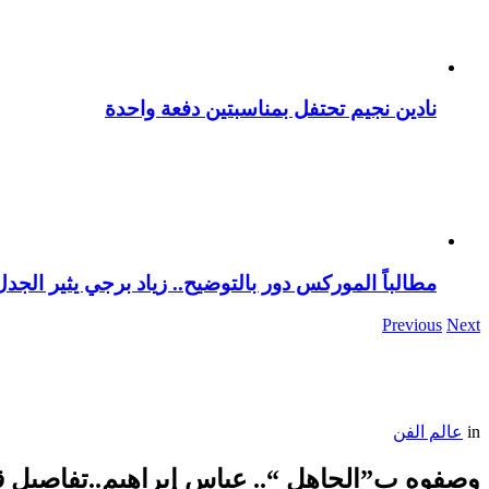
نادين نجيم تحتفل بمناسبتين دفعة واحدة
مطالباً الموركس دور بالتوضيح.. زياد برجي يثير الجد
Previous
Next
in
عالم الفن
وصفوه ب”الجاهل “.. عباس إبراهيم..تفاصيل ق