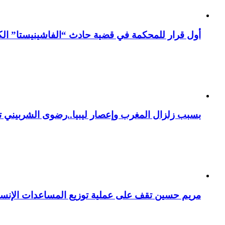
أول قرار للمحكمة في قضية حادث “الفاشينيستا” الكو
بسبب زلزال المغرب وإعصار ليبيا..رضوى الشربيني تت
مريم حسين تقف على عملية توزيع المساعدات الإنسان