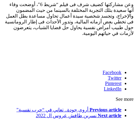
وعن مشاركتها كضيف شرف فى فيلم “شريط 6″، أوضحت وفاء
أنها سعيدة بتلك التجربة المختلفة بالسينما من حيث المضمون
والإخراج، وتجسد شخصية سيدة أعمال تحاول مساعدة بطل العمل
فى تخطي بعض أزماته المالية، وتدور الأحداث فى إطار الرومانسية
حول طبيب أمراض نفسية يحاول حل قضايا الشباب، يتعرضون
لأزمات في حياتهم اليومية.
Facebook
Twitter
Pinterest
LinkedIn
See more
أروى جودة.. تعاني في “حرب نفسية”
Previous article
نسرين طافش عروس ال 2022
Next article