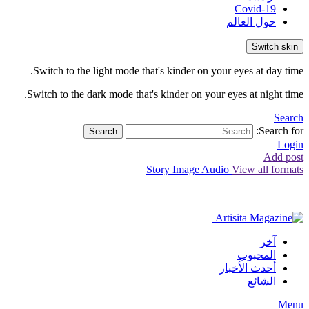
Covid-19
حول العالم
Switch skin
Switch to the light mode that's kinder on your eyes at day time.
Switch to the dark mode that's kinder on your eyes at night time.
Search
Search for:
Search
Login
Add post
Story
Image
Audio
View all formats
آخر
المحبوب
أحدث الأخبار
الشائع
Menu