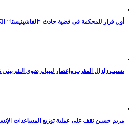
أول قرار للمحكمة في قضية حادث “الفاشينيستا” الكو
بسبب زلزال المغرب وإعصار ليبيا..رضوى الشربيني تت
مريم حسين تقف على عملية توزيع المساعدات الإنسان