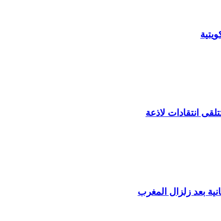
يتية
لقى انتقادات لاذعة
ية بعد زلزال المغرب