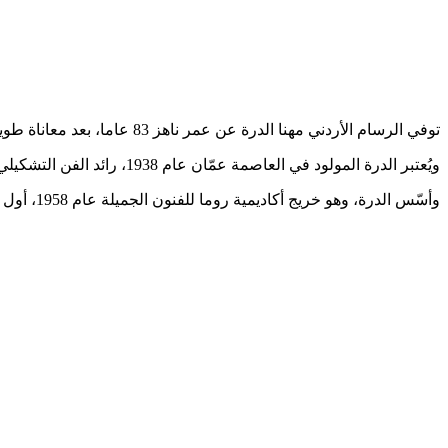
توفي الرسام الأردني مهنا الدرة عن عمر ناهز 83 عاما، بعد معاناة طويلة من مرض السرطان، على ما أفاد شقيقه يسار مهنا.
ويُعتبر الدرة المولود في العاصمة عمّان عام 1938، رائد الفن التشكيلي الأردني الحديث كونه أول من قدم الفن التكعيبي والفن التجريدي في الفنون البصرية في الأردن.
وأسّس الدرة، وهو خريج أكاديمية روما للفنون الجميلة عام 1958، أول معهد لتعليم الفنون في الأردن سنة 1970، وهو معهد الفنون الجميلة التابع لوزارة الثقافة والذي خرّج أجيالا من الفنانين التشكيليين الأردنيين.