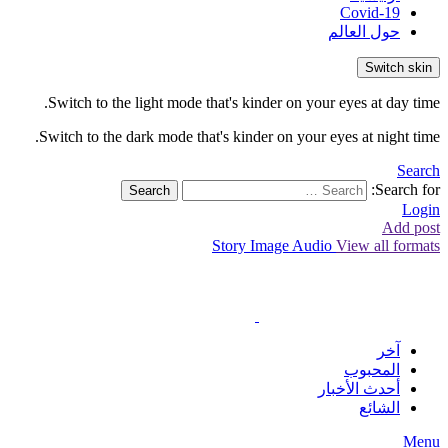
Covid-19
حول العالم
Switch skin
Switch to the light mode that's kinder on your eyes at day time.
Switch to the dark mode that's kinder on your eyes at night time.
Search
Search for:
Search
Login
Add post
Story
Image
Audio
View all formats
آخر
المحبوب
أحدث الأخبار
الشائع
Menu