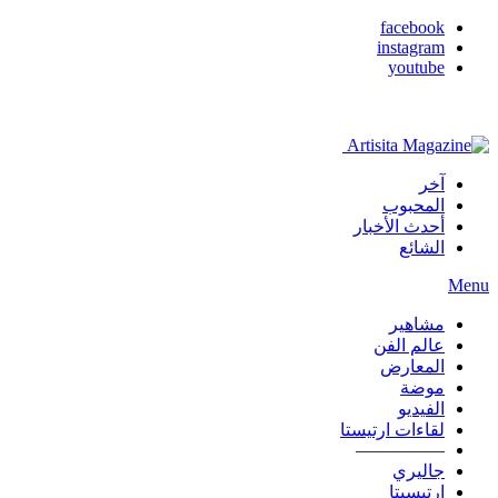
facebook
instagram
youtube
آخر
المحبوب
أحدث الأخبار
الشائع
Menu
مشاهير
عالم الفن
المعارض
موضة
الفيديو
لقاءات ارتيستا
—————
جاليري
ارتيسيتا