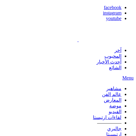
facebook
instagram
youtube
آخر
المحبوب
أحدث الأخبار
الشائع
Menu
مشاهير
عالم الفن
المعارض
موضة
الفيديو
لقاءات ارتيستا
—————
جاليري
ارتيسيتا