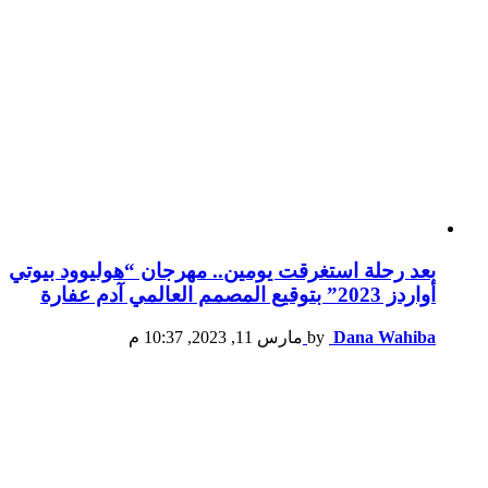
بعد رحلة استغرقت يومين.. مهرجان “هوليوود بيوتي
أواردز 2023” بتوقيع المصمم العالمي آدم عفارة
Dana Wahiba
by
مارس 11, 2023, 10:37 م