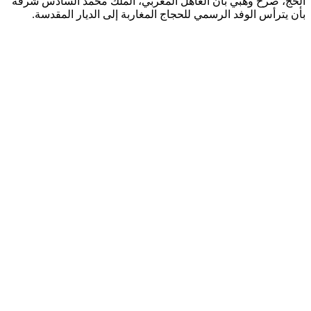
الحج، صرح وهبي بأن العاهل المغربي، الملك محمد السادس شرفه
بأن يترأس الوفد الرسمي للحجاج المغاربة إلى الديار المقدسة.