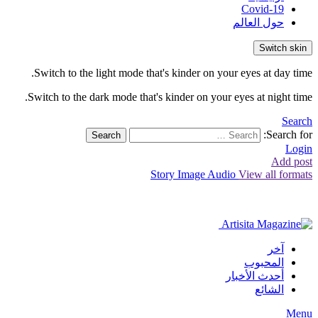
Covid-19
حول العالم
Switch skin
Switch to the light mode that's kinder on your eyes at day time.
Switch to the dark mode that's kinder on your eyes at night time.
Search
Search for:
Search
Login
Add post
Story
Image
Audio
View all formats
آخر
المحبوب
أحدث الأخبار
الشائع
Menu