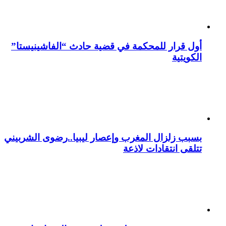
أول قرار للمحكمة في قضية حادث “الفاشينيستا”
الكويتية
بسبب زلزال المغرب وإعصار ليبيا..رضوى الشربيني
تتلقى انتقادات لاذعة