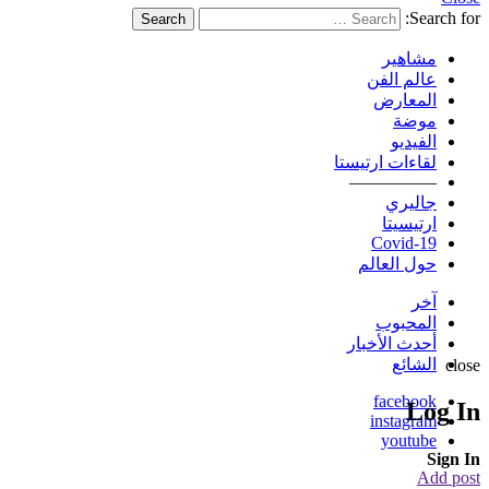
Search for:
Search
مشاهير
عالم الفن
المعارض
موضة
الفيديو
لقاءات ارتيستا
—————
جاليري
ارتيسيتا
Covid-19
حول العالم
آخر
المحبوب
أحدث الأخبار
الشائع
close
facebook
Log In
instagram
youtube
Sign In
Add post