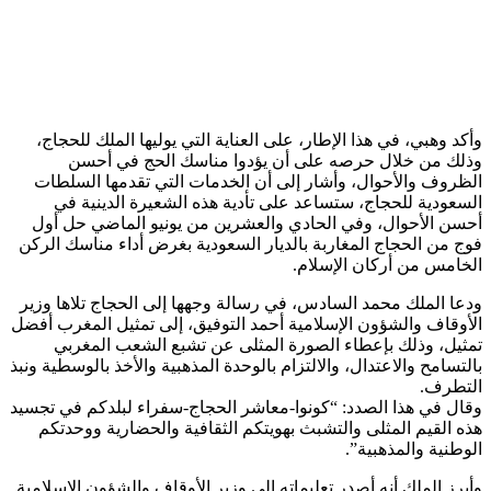
وأكد وهبي، في هذا الإطار، على العناية التي يوليها الملك للحجاج،
وذلك من خلال حرصه على أن يؤدوا مناسك الحج في أحسن
الظروف والأحوال، وأشار إلى أن الخدمات التي تقدمها السلطات
السعودية للحجاج، ستساعد على تأدية هذه الشعيرة الدينية في
أحسن الأحوال، وفي الحادي والعشرين من يونيو الماضي حل أول
فوج من الحجاج المغاربة بالديار السعودية بغرض أداء مناسك الركن
الخامس من أركان الإسلام.
ودعا الملك محمد السادس، في رسالة وجهها إلى الحجاج تلاها وزير
الأوقاف والشؤون الإسلامية أحمد التوفيق، إلى تمثيل المغرب أفضل
تمثيل، وذلك بإعطاء الصورة المثلى عن تشبع الشعب المغربي
بالتسامح والاعتدال، والالتزام بالوحدة المذهبية والأخذ بالوسطية ونبذ
التطرف.
وقال في هذا الصدد: “كونوا-معاشر الحجاج-سفراء لبلدكم في تجسيد
هذه القيم المثلى والتشبث بهويتكم الثقافية والحضارية ووحدتكم
الوطنية والمذهبية”.
وأبرز الملك أنه أصدر تعليماته إلى وزير الأوقاف والشؤون الإسلامية