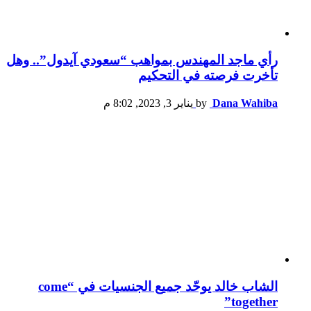
رأي ماجد المهندس بمواهب “سعودي آيدول”.. وهل
تأخرت فرصته في التحكيم
Dana Wahiba
by
يناير 3, 2023, 8:02 م
الشاب خالد يوحّد جميع الجنسيات في “come
together”