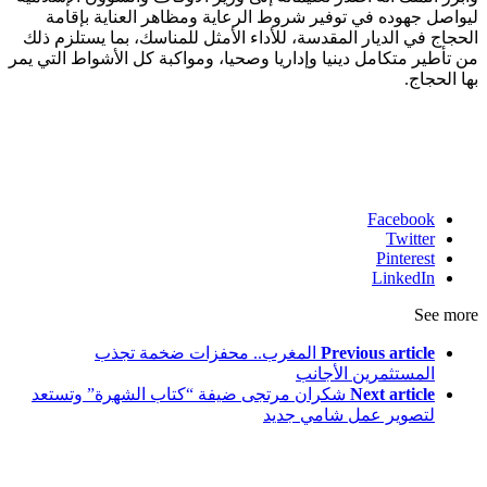
ليواصل جهوده في توفير شروط الرعاية ومظاهر العناية بإقامة
الحجاج في الديار المقدسة، للأداء الأمثل للمناسك، بما يستلزم ذلك
من تأطير متكامل دينيا وإداريا وصحيا، ومواكبة كل الأشواط التي يمر
بها الحجاج.
Facebook
Twitter
Pinterest
LinkedIn
See more
Previous article
المغرب.. محفزات ضخمة تجذب
المستثمرين الأجانب
Next article
شكران مرتجى ضيفة “كتاب الشهرة” وتستعد
لتصوير عمل شامي جديد