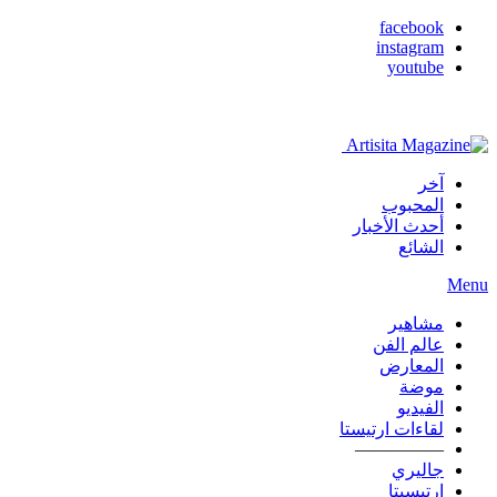
facebook
instagram
youtube
آخر
المحبوب
أحدث الأخبار
الشائع
Menu
مشاهير
عالم الفن
المعارض
موضة
الفيديو
لقاءات ارتيستا
—————
جاليري
ارتيسيتا