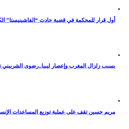
أول قرار للمحكمة في قضية حادث “الفاشينيستا” الكو
بسبب زلزال المغرب وإعصار ليبيا..رضوى الشربيني تت
مريم حسين تقف على عملية توزيع المساعدات الإنسان