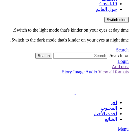
Covid-19
حول العالم
Switch skin
Switch to the light mode that's kinder on your eyes at day time.
Switch to the dark mode that's kinder on your eyes at night time.
Search
Search for:
Search
Login
Add post
Story
Image
Audio
View all formats
آخر
المحبوب
أحدث الأخبار
الشائع
Menu