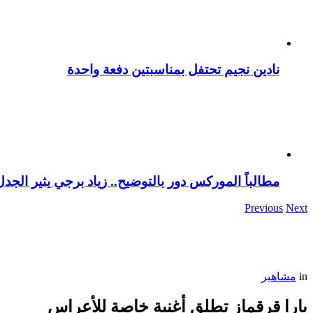
نادين نجيم تحتفل بمناسبتين دفعة واحدة
مطالباً الموركس دور بالتوضيح.. زياد برجي يثير الجد
Previous
Next
in
مشاهير
يارا قرقماز تطلق أغنية خاصة للأعراس