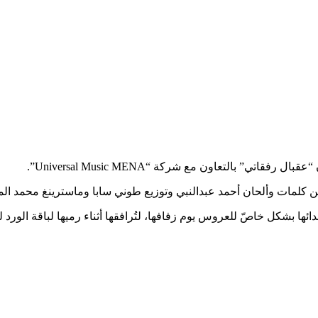
تي” بالتعاون مع شركة “Universal Music MENA”.
مات وألحان أحمد عبدالنبي وتوزيع طوني سابا وماسترينغ محمد المقهور وإنتاج ion
دائها بشكل خاصّ للعروس يوم زفافها، لتُرافقها أثناء رميها لباقة الورد 