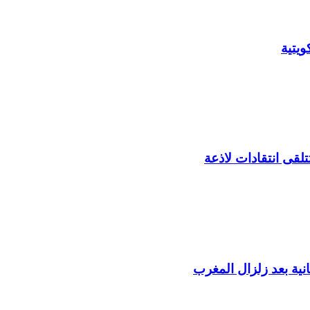
يتية
لقى انتقادات لاذعة
ية بعد زلزال المغرب