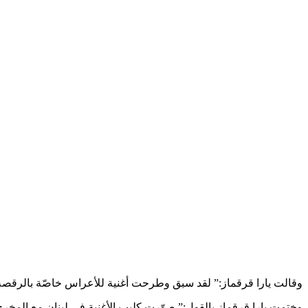
وقالت يارا قرقماز:” لقد سبق وطرحت أغنية للأعراس خاصّة بالرقصة ا
وختمت يارا قرقماز بالقول:” صوّرت كليب الأغنية في لبنان مع المخرج Jay Zee بإطار بسيط ورومنسيّ وأنا أرتدي فستان الزفاف وأجسّد حالة الفرح التي تعيشها العروس في هذا اليوم المُميّ