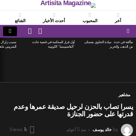
آخر
المحبوب
أحدث الأخبار
الشائع
LOGIN
SWITCH
SKIN
Menu
متألقة في جدة.. ميادة الحناوي بفستان
أول قرار للمحكمة في قضية حادث
بسبب زلزال ا
LATEST
من الذهب والحرير
“الفاشينيستا” الكويتية
الشربيني تتلق
STORIES
مشاهير
يسرا تصاب بالحزن لرحيل صديقة عمرها وعدم
قدرتها على حضور الجنازة
by
خالد يوسف
منذ 5 أعوام
Views
1k