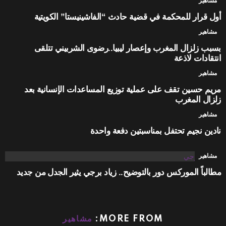
مشاهير
أول قرار للمحكمة في قضية حادث “الفاشينيستا” الكويتية
مشاهير
بسبب زلزال المغرب وإعصار ليبيا..رضوى الشربيني تتلقى
انتقادات لاذعة
مشاهير
مريم حسين تقف على عملية توزيع المساعدات الإنسانية بعد
زلزال المغرب
مشاهير
نادين نجيم تحتفل بمناسبتين دفعة واحدة
مشاهير
مطالباً الموركس دور بالتوضيح.. زياد برجي يثير الجدل من جديد
MORE FROM:
مشاهير