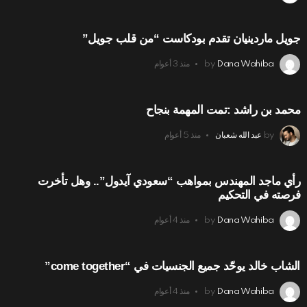
جويل ماردينيان تقدم بودكاست “من قلب جويل”
Dana Wahiba
by
منذ 3 أعوام
محمد بن راشد :تمت المهمة بنجاح
by
عبد الله شعبان
منذ 5 أعوام
رأي ماجد المهندس بمواهب “سعودي آيدول”.. وهل تأخرت
فرصته في التحكيم
Dana Wahiba
by
منذ 4 أعوام
الشاب خالد يوحّد جميع الجنسيات في “come together”
Dana Wahiba
by
منذ 4 أعوام