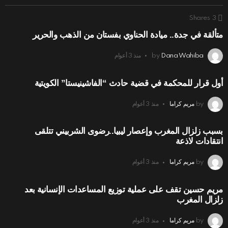
Shares
3
متألقة في جدة.. ميادة الحناوي بفستان من الذهب والحرير
Dana Wahiba
by
منذ 3 أعوام
أول قرار للمحكمة في قضية حادث “الفاشينيستا” الكويتية
by
مريم كراما
منذ 3 أعوام
بسبب زلزال المغرب وإعصار ليبيا..رضوى الشربيني تتلقى
انتقادات لاذعة
by
مريم كراما
منذ 3 أعوام
مريم حسين تقف على عملية توزيع المساعدات الإنسانية بعد
زلزال المغرب
by
مريم كراما
منذ 3 أعوام