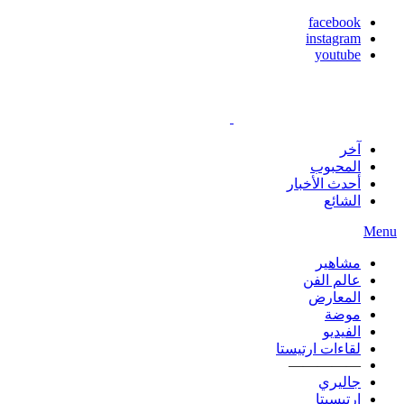
facebook
instagram
youtube
آخر
المحبوب
أحدث الأخبار
الشائع
Menu
مشاهير
عالم الفن
المعارض
موضة
الفيديو
لقاءات ارتيستا
—————
جاليري
ارتيسيتا