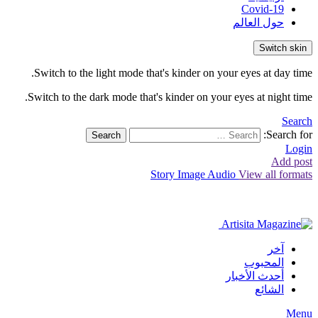
Covid-19
حول العالم
Switch skin
Switch to the light mode that's kinder on your eyes at day time.
Switch to the dark mode that's kinder on your eyes at night time.
Search
Search for:
Search
Login
Add post
Story
Image
Audio
View all formats
آخر
المحبوب
أحدث الأخبار
الشائع
Menu