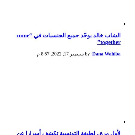
الشاب خالد يوحّد جميع الجنسيات في “come
together”
Dana Wahiba
by
سبتمبر 17, 2022, 8:57 م
لأول مرة.. لطيفة التونسية تكشف أسرارا عن