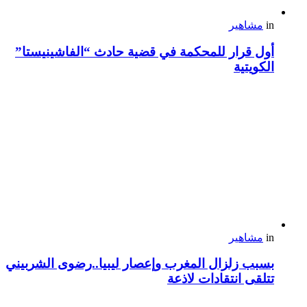
in
مشاهير
أول قرار للمحكمة في قضية حادث “الفاشينيستا”
الكويتية
in
مشاهير
بسبب زلزال المغرب وإعصار ليبيا..رضوى الشربيني
تتلقى انتقادات لاذعة