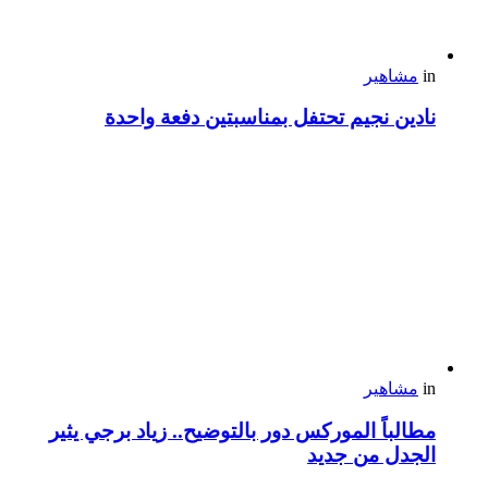
in
مشاهير
نادين نجيم تحتفل بمناسبتين دفعة واحدة
in
مشاهير
مطالباً الموركس دور بالتوضيح.. زياد برجي يثير
الجدل من جديد