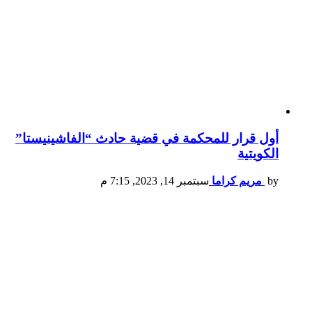
أول قرار للمحكمة في قضية حادث “الفاشينيستا”
الكويتية
by
مريم كراما
سبتمبر 14, 2023, 7:15 م