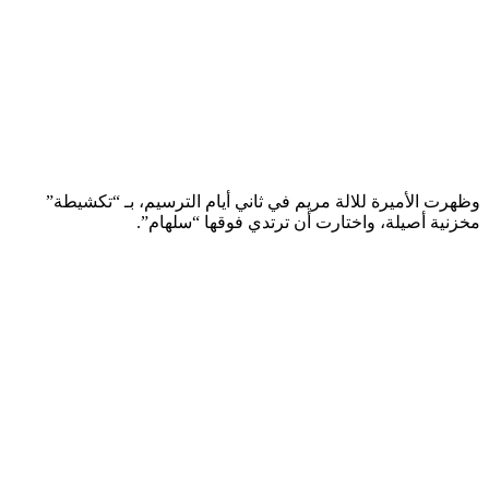
وظهرت الأميرة للالة مريم في ثاني أيام الترسيم، بـ “تكشيطة”
مخزنية أصيلة، واختارت أن ترتدي فوقها “سلهام”.