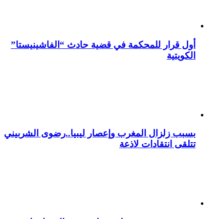
أول قرار للمحكمة في قضية حادث “الفاشينيستا”
الكويتية
بسبب زلزال المغرب وإعصار ليبيا..رضوى الشربيني
تتلقى انتقادات لاذعة