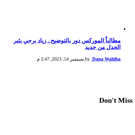
مطالباً الموركس دور بالتوضيح.. زياد برجي يثير
الجدل من جديد
Dana Wahiba
by
سبتمبر 14, 2023, 2:47 م
Don't Miss