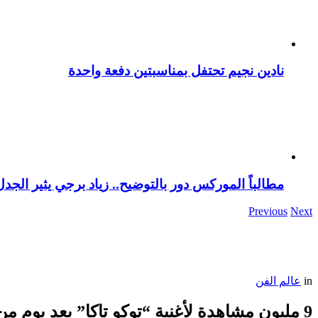
نادين نجيم تحتفل بمناسبتين دفعة واحدة
مطالباً الموركس دور بالتوضيح.. زياد برجي يثير الجد
Previous
Next
in
عالم الفن
9 مليون مشاهدة لأغنية “توكو تاكا” بعد يوم من طرحها.. وميريام فارس تعلق!