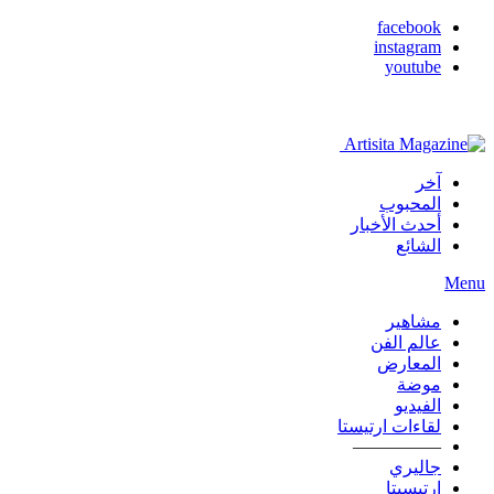
facebook
instagram
youtube
آخر
المحبوب
أحدث الأخبار
الشائع
Menu
مشاهير
عالم الفن
المعارض
موضة
الفيديو
لقاءات ارتيستا
—————
جاليري
ارتيسيتا