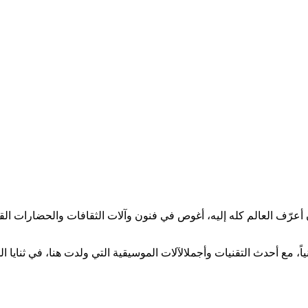
ن أعرّف العالم كله إليه، أغوص في فنون وآلات الثقافات والحضارات ال
 العرض الفني الاستثنائي اليوم يتضمن 50 راقصاً و50 عازفاً و30 فنياً، مع أحدث التقنيات وأجملالآلا