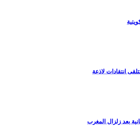
يتية
لقى انتقادات لاذعة
ية بعد زلزال المغرب