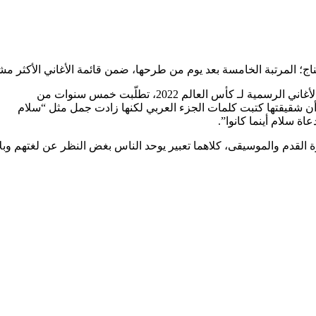
مرتبة الخامسة بعد يوم من طرحها، ضمن قائمة الأغاني الأكثر مشاهدةّ على يوت
وصرحّت ميريام ل etبالعربي أن هذه الأغنية التي أطلقت ضمن قائمة الأغاني الرسمية لـ كأس العالم 2022، تطلّبت خمس سنوات من
وأن شقيقتها كتبت كلمات الجزء العربي لكنها زادت جمل مثل “سلام
اة سلام أينما كانوا”.
القدم والموسيقى، كلاهما تعبير يوحد الناس بغض النظر عن لغتهم وبل