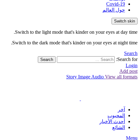
Covid-19
حول العالم
Switch skin
Switch to the light mode that's kinder on your eyes at day time.
Switch to the dark mode that's kinder on your eyes at night time.
Search
Search for:
Search
Login
Add post
Story
Image
Audio
View all formats
آخر
المحبوب
أحدث الأخبار
الشائع
Menu