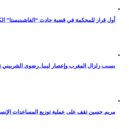
أول قرار للمحكمة في قضية حادث “الفاشينيستا” الكو
بسبب زلزال المغرب وإعصار ليبيا..رضوى الشربيني تت
مريم حسين تقف على عملية توزيع المساعدات الإنسان