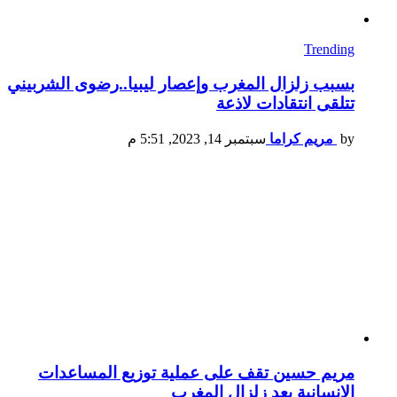
Trending
بسبب زلزال المغرب وإعصار ليبيا..رضوى الشربيني
تتلقى انتقادات لاذعة
by
مريم كراما
سبتمبر 14, 2023, 5:51 م
مريم حسين تقف على عملية توزيع المساعدات
الإنسانية بعد زلزال المغرب