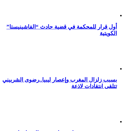
أول قرار للمحكمة في قضية حادث “الفاشينيستا”
الكويتية
بسبب زلزال المغرب وإعصار ليبيا..رضوى الشربيني
تتلقى انتقادات لاذعة