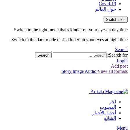
Covid-19
حول العالم
Switch skin
Switch to the light mode that's kinder on your eyes at day time.
Switch to the dark mode that's kinder on your eyes at night time.
Search
Search for:
Search
Login
Add post
Story
Image
Audio
View all formats
آخر
المحبوب
أحدث الأخبار
الشائع
Menu