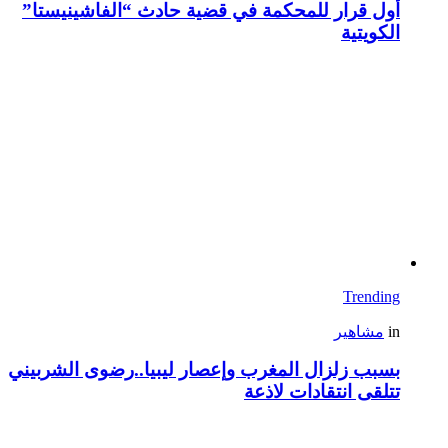
أول قرار للمحكمة في قضية حادث “الفاشينيستا”
الكويتية
Trending
in
مشاهير
بسبب زلزال المغرب وإعصار ليبيا..رضوى الشربيني
تتلقى انتقادات لاذعة