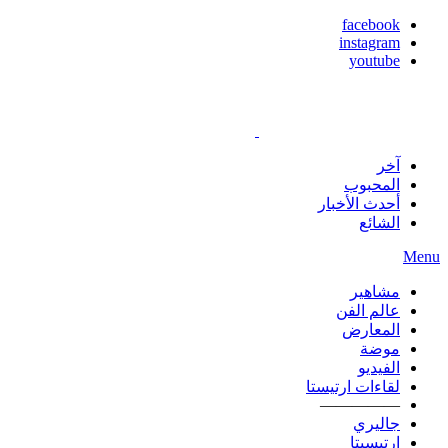
facebook
instagram
youtube
آخر
المحبوب
أحدث الأخبار
الشائع
Menu
مشاهير
عالم الفن
المعارض
موضة
الفيديو
لقاءات ارتيستا
—————
جاليري
ارتيسيتا