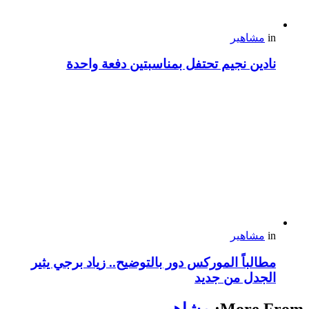
in
مشاهير
نادين نجيم تحتفل بمناسبتين دفعة واحدة
in
مشاهير
مطالباً الموركس دور بالتوضيح.. زياد برجي يثير
الجدل من جديد
More From:
مشاهير