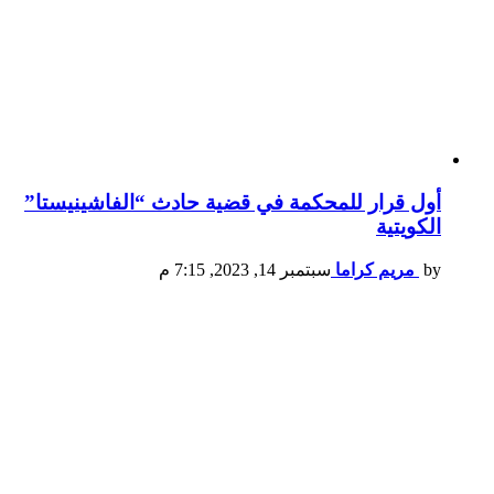
أول قرار للمحكمة في قضية حادث “الفاشينيستا”
الكويتية
by
مريم كراما
سبتمبر 14, 2023, 7:15 م