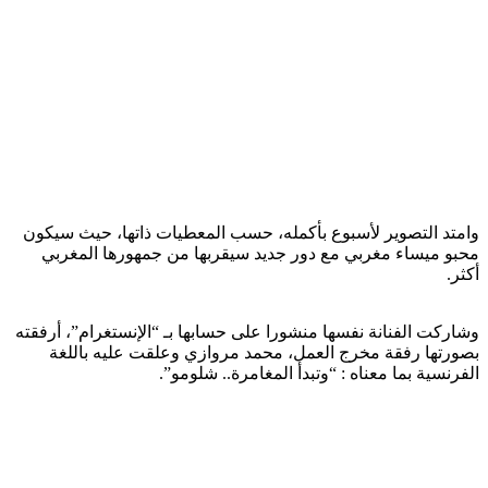
وامتد التصوير لأسبوع بأكمله، حسب المعطيات ذاتها، حيث سيكون
محبو ميساء مغربي مع دور جديد سيقربها من جمهورها المغربي
أكثر.
وشاركت الفنانة نفسها منشورا على حسابها بـ “الإنستغرام”، أرفقته
بصورتها رفقة مخرج العمل، محمد مروازي وعلقت عليه باللغة
الفرنسية بما معناه : “وتبدأ المغامرة.. شلومو”.