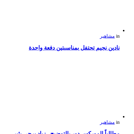
in
مشاهير
نادين نجيم تحتفل بمناسبتين دفعة واحدة
in
مشاهير
مطالباً الموركس دور بالتوضيح.. زياد برجي يثير