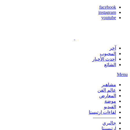
facebook
instagram
youtube
آخر
المحبوب
أحدث الأخبار
الشائع
Menu
مشاهير
عالم الفن
المعارض
موضة
الفيديو
لقاءات ارتيستا
—————
جاليري
ارتيسيتا