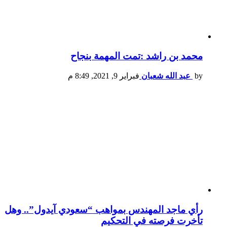
محمد بن راشد :تمت المهمة بنجاح
by
عبد الله شعبان
فبراير 9, 2021, 8:49 م
رأي ماجد المهندس بمواهب “سعودي آيدول”.. وهل
تأخرت فرصته في التحكيم