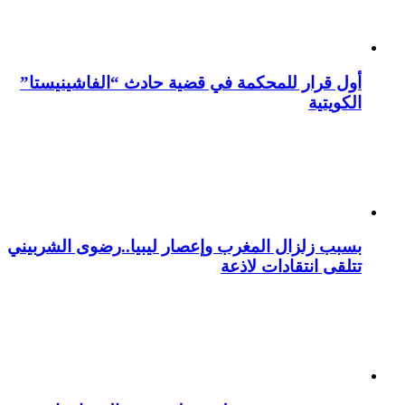
أول قرار للمحكمة في قضية حادث “الفاشينيستا”
الكويتية
بسبب زلزال المغرب وإعصار ليبيا..رضوى الشربيني
تتلقى انتقادات لاذعة