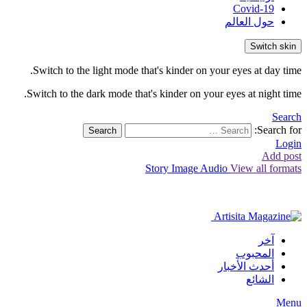
Covid-19
حول العالم
Switch skin
Switch to the light mode that's kinder on your eyes at day time.
Switch to the dark mode that's kinder on your eyes at night time.
Search
Search for:
Search
Login
Add post
Story
Image
Audio
View all formats
آخر
المحبوب
أحدث الأخبار
الشائع
Menu