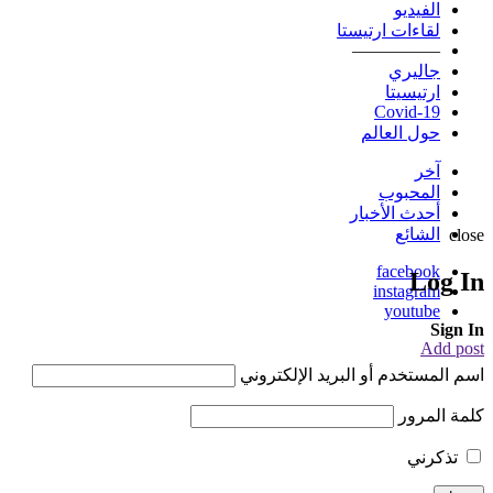
الفيديو
لقاءات ارتيستا
—————
جاليري
ارتيسيتا
Covid-19
حول العالم
آخر
المحبوب
أحدث الأخبار
الشائع
close
facebook
Log In
instagram
youtube
Sign In
Add post
اسم المستخدم أو البريد الإلكتروني
كلمة المرور
تذكرني