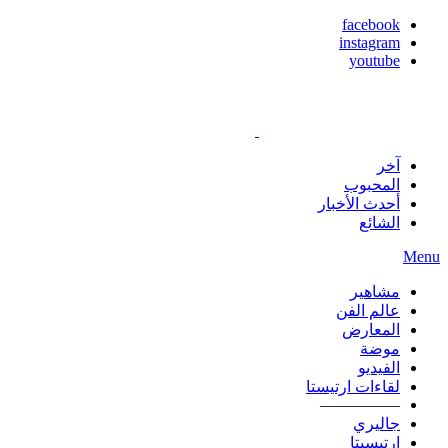
facebook
instagram
youtube
آخر
المحبوب
أحدث الأخبار
الشائع
Menu
مشاهير
عالم الفن
المعارض
موضة
الفيديو
لقاءات ارتيستا
—————
جاليري
ارتيسيتا