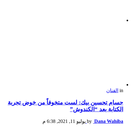
in
الفنان
حسام تحسين بيك: لست متخوفاً من خوض تجربة
الكتابة بعد “الكندوش”
Dana Wahiba
by
يوليو 11, 2021, 6:38 م