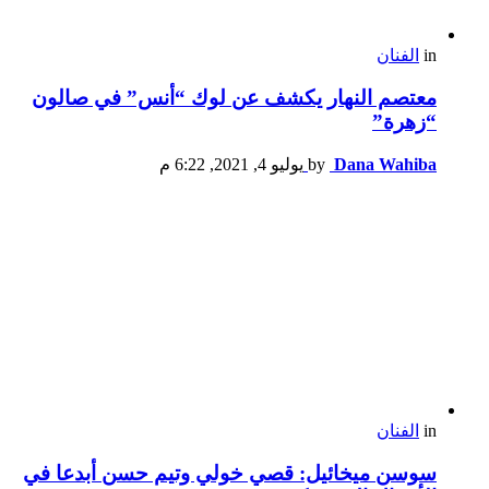
in
الفنان
معتصم النهار يكشف عن لوك “أنس” في صالون
“زهرة”
Dana Wahiba
by
يوليو 4, 2021, 6:22 م
in
الفنان
سوسن ميخائيل: قصي خولي وتيم حسن أبدعا في