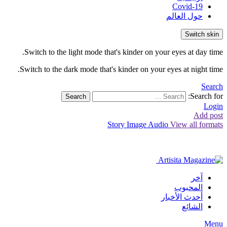
Covid-19
حول العالم
Switch skin
Switch to the light mode that's kinder on your eyes at day time.
Switch to the dark mode that's kinder on your eyes at night time.
Search
Search for:
Search
Login
Add post
Story
Image
Audio
View all formats
آخر
المحبوب
أحدث الأخبار
الشائع
Menu