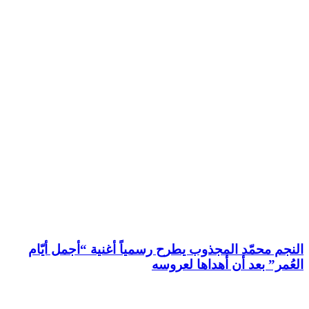
النجم محمّد المجذوب يطرح رسمياً أغنية “أجمل أيّام
العُمر” بعد أن أهداها لعروسه