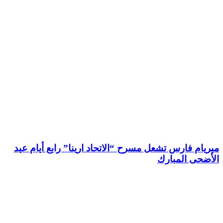
ميريام فارس تشعل مسرح “الاتحاد ارينا” رابع أيام عيد
الأضحى المبارك