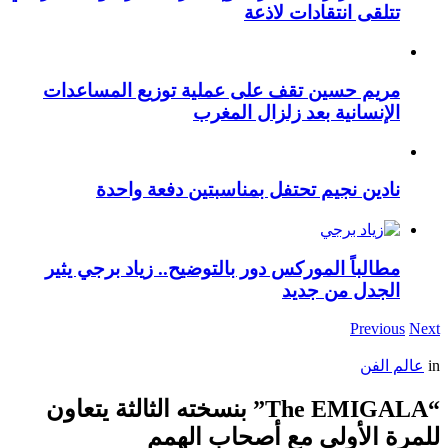
تتلقى انتقادات لاذعة
مريم حسين تقف على عملية توزيع المساعدات
الإنسانية بعد زلزال المغرب
نادين نجيم تحتفل بمناسبتين دفعة واحدة
مطالباً الموركس دور بالتوضيح.. زياد برجي يثير
الجدل من جديد
Previous
Next
in
عالم الفن
“The EMIGALA” بنسخته الثالثة يتعاون
للمرة الأولى مع أصحاب الهمم