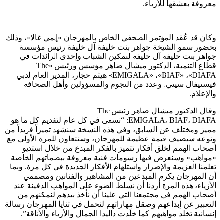
معروفة بعشقها للأزياء.
وكان قد عُقد المؤتمر الصحفي الخاص بالمهرجان «إيمي غالا»، وذلك
بحضور سمو الشيخة جواهر بنت خليفة آل خليفة رئيس مؤسسة
جواهر بنت خليفة آل خليفة لتمكين الشباب وإحدى الرائدات في
قطاع التنمية، الدكتور ميشال ضاهر مؤسس ورئيس «The
EMIGALA» ،«BIAF» ،«DIAFA» هيثم حجار، المدير العام لدبي
فيستيفال سيتي، وعدد من النجوم والمسؤولين وأهل الصحافة
والإعلام.
وقال الدكتور ميشال ضاهر رئيس The
EMIGALA، BIAF، DIAFA: “نسعى في كل عام لتقديم كل ما هو
مميز ومختلف عن السابق، وفي هذه النسخة سنشهد تميزاً فريداً من
ونوعه سيضيف قيمة عظيمة للمهرجان، وسنتعاون للمرة الأولى مع
أصحاب الهمم لخلق أفكار تتميز بالفكر المبدع من خلال استديو
«مواهب» وسنعرض فيها رسومات فنية معروفة ببصماتهم الخاصة
تعلمنا العزيمة والإصرار واستلهام الأفكار الجديدة في كل مرة. وبما
أن المهرجان يكرم المبدعين من المشاهير والفنانين ومصممي
الأزياء، هذه المرة أردنا أن نسلط الضوء على المواهب الدفينة عند
أصحاب الهمم في مجتمعنا التي علينا أن نأخذ بيدهم لنمكنهم من
التعبير عن إبداعهم وصقل مهاراتهم لنحمل في ثنايا المهرجان رسالة
إنسانية تخلد مواهبهم كما خلَدت داليدا الجمال والأزياء والأناقة”.