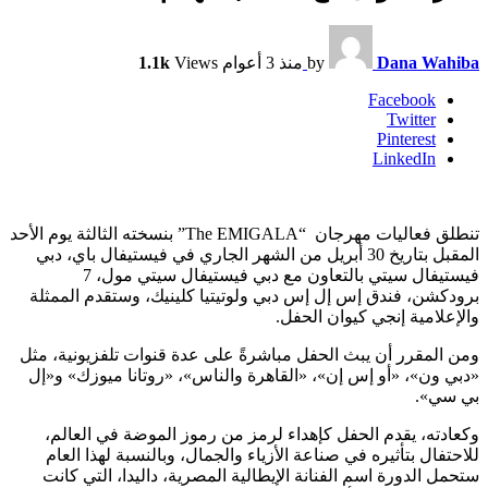
Dana Wahiba
by
منذ 3 أعوام
Views
1.1k
Facebook
Twitter
Pinterest
LinkedIn
تنطلق فعاليات مهرجان “The EMIGALA” بنسخته الثالثة يوم الأحد
المقبل بتاريخ 30 أبريل من الشهر الجاري في فيستيفال باي، دبي
فيستيفال سيتي بالتعاون مع دبي فيستيفال سيتي مول، 7
برودكشن، فندق إس إل إس دبي ولوتيتيا كلينيك، وستقدم الممثلة
والإعلامية إنجي كيوان الحفل.
ومن المقرر أن يبث الحفل مباشرةً على عدة قنوات تلفزيونية، مثل
«دبي ون»، «أو إس إن»، «القاهرة والناس»، «روتانا ميوزك» و«إل
بي سي».
وكعادته، يقدم الحفل كإهداء لرمز من رموز الموضة في العالم،
للاحتفال بتأثيره في صناعة الأزياء والجمال، وبالنسبة لهذا العام
ستحمل الدورة اسم الفنانة الإيطالية المصرية، داليدا، التي كانت