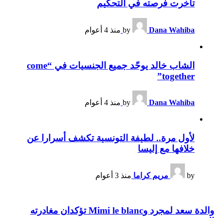
تأخرت فرصته في التحكيم
Dana Wahiba
by
منذ 4 أعوام
الشاب خالد يوحّد جميع الجنسيات في “come
together”
Dana Wahiba
by
منذ 4 أعوام
لأول مرة.. لطيفة التونسية تكشف أسرارا عن
خلافها مع إليسا
by
مريم كراما
منذ 3 أعوام
والدة سعد لمجرد وMimi le blanc تؤكدان مغادرته