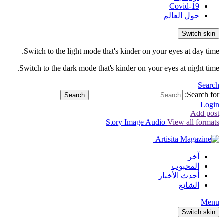
Covid-19
حول العالم
Switch skin
Switch to the light mode that's kinder on your eyes at day time.
Switch to the dark mode that's kinder on your eyes at night time.
Search
Search for:
Search
Login
Add post
Story
Image
Audio
View all formats
آخر
المحبوب
أحدث الأخبار
الشائع
Menu
Switch skin