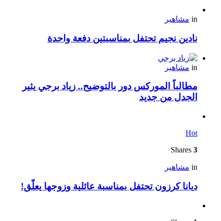
in
مشاهير
نادين نجيم تحتفل بمناسبتين دفعة واحدة
in
مشاهير
مطالباً الموركس دور بالتوضيح.. زياد برجي يثير
الجدل من جديد
Hot
Shares
3
in
مشاهير
ديانا كرزون تحتفل بمناسبة عائلية وزوجها يعلّق!