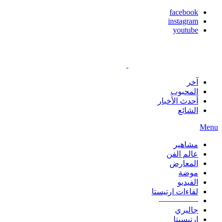
facebook
instagram
youtube
آخر
المحبوب
أحدث الأخبار
الشائع
Menu
مشاهير
عالم الفن
المعارض
موضة
الفيديو
لقاءات ارتيستا
—————
جاليري
ارتيسيتا