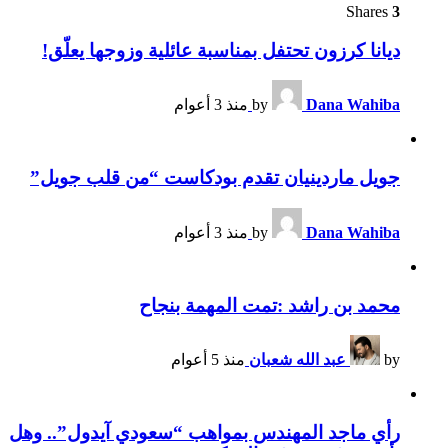
Shares
3
ديانا كرزون تحتفل بمناسبة عائلية وزوجها يعلّق!
Dana Wahiba
by
منذ 3 أعوام
جويل ماردينيان تقدم بودكاست “من قلب جويل”
Dana Wahiba
by
منذ 3 أعوام
محمد بن راشد :تمت المهمة بنجاح
by
عبد الله شعبان
منذ 5 أعوام
رأي ماجد المهندس بمواهب “سعودي آيدول”.. وهل