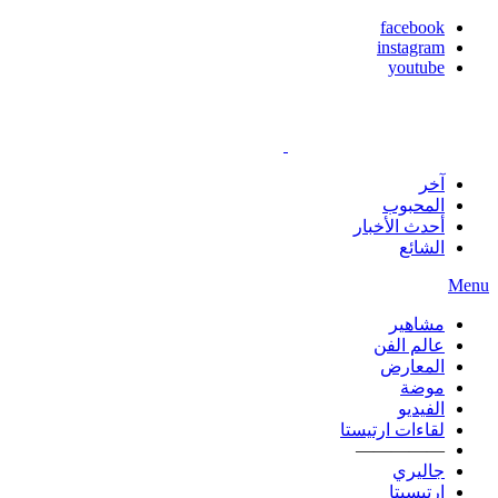
facebook
instagram
youtube
آخر
المحبوب
أحدث الأخبار
الشائع
Menu
مشاهير
عالم الفن
المعارض
موضة
الفيديو
لقاءات ارتيستا
—————
جاليري
ارتيسيتا