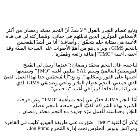
وتابع عصام النجار بالقول:” لا شكّ أنّ النجم محمّد رمضان من أكثر
الأشخاص المؤثّرين الذين قابلتهم في حياتي، ومُشاركته لي في هذه
الأغنية هي بمثابة حلم يتحقّق”. وأضاف:” أنا من أشدّ المُعجبين
بالنجم GIMS ، وبرأيي هو من أهمّ الأصوات على الساحة الفنيّة وقد
أعطى أغنية “TMO” إضافة رائعة ومُميّزة”.
لناحيته، قال النجم محمّد رمضان :”عندما أرسل لي المُنتج
الموسيقيّ العالميّ وسيم SAL صليبي أغنية “TMO” وسمعتها
أحببتها على الفور وسجّلتها”. وتابع:”أنا مُتحمّس جداً لهذا العمل الفنيّ
الذي جمعني بالنجم عصام النجّار وبأخي وصديقي GIMS الذي
تشاركنا معاً نجاحاً كبيراً في أغنية “يا حبيبي”.
أمّا النجم GIMS، فعبّر عن إعجابه بأغنية “TMO” وعن فرحته
الكبيرة بهذه الشراكة الفنيّة التي جمعته بالنجم عصام
النجّار وحماسته للعمل مرّة جديدة مع النجم محمّد رمضان”.
يُذكر أنّ أغنية “TMO” صُوّرت على طريقة الفيديو كليب في القاهرة
ومراكش ولوس أنجلوس تحت إدارة المُخرج Jon Primo .