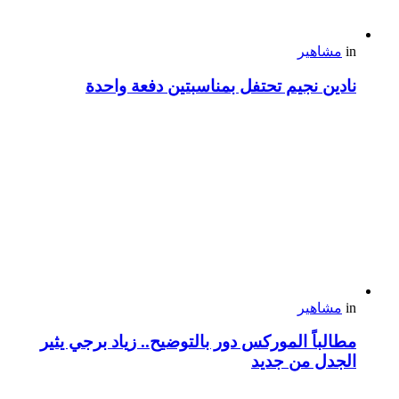
in
مشاهير
نادين نجيم تحتفل بمناسبتين دفعة واحدة
in
مشاهير
مطالباً الموركس دور بالتوضيح.. زياد برجي يثير
الجدل من جديد