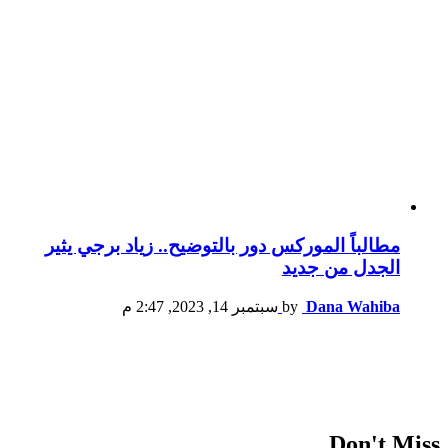
مطالباً الموركس دور بالتوضيح.. زياد برجي يثير
الجدل من جديد
Dana Wahiba
by
سبتمبر 14, 2023, 2:47 م
Don't Miss