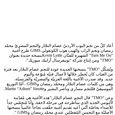
أعاد كلّ من نجم البوب الأردنيّ عصام النجّار والنجم المصريّ محمّد
رمضان ونجم الراب والهيب هوب الكونغولي GIMS طرح أغنية
“Turn Me On” الشهيرة للفنّان Kevin Lyttleبنسخة جديدة بعنوان
“TMO” ومن إنتاج شركة “يونيفرسال أرابيك ميوزيك”.
وتُشكّل “TMO” بنسختها الجديدة عودة للنجم عصام النجّار بعد فترة
من الغياب كان يُحضّر خلالها لأعمال فنيّة مُنوّعة وألبوم
جديد. وقد صدرت الأغنية باللغة العربيّة والمصريّة والفرنسيّة،
وهي من كلمات عصام النجّار ومحمّد رمضان وGIMS ، أمّا التوزيع
الموسيقيّ فللنجم مساري وناصر البشير وMartin “Adium” Sinotte.
وعن “TMO” قال النجم عصام النجّار:”هذه الأغنية هي مُقدّمة
لألبومي الجديد الذي سأطرحه في مرحلة لاحقة، وأنا مُتحمّس جداً
للأصداء بخاصّة أنّني أعيد تقديم أغنية حقّقت نجاحاً عالمياً بنسختها
الأصليّة مع النجمين المُفضّلين عندي محمّد رمضان وGIMS “.