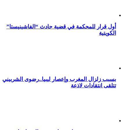
أول قرار للمحكمة في قضية حادث “الفاشينيستا”
الكويتية
بسبب زلزال المغرب وإعصار ليبيا..رضوى الشربيني
تتلقى انتقادات لاذعة