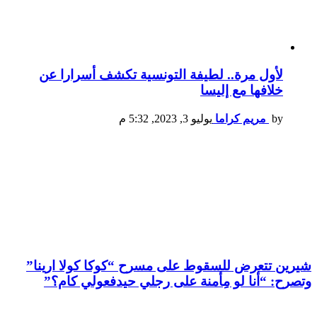
لأول مرة.. لطيفة التونسية تكشف أسرارا عن
خلافها مع إليسا
by
مريم كراما
يوليو 3, 2023, 5:32 م
شيرين تتعرض للسقوط على مسرح “كوكا كولا ارينا”
وتصرح: “أنا لو مِأمنة على رجلي حيدفعولي كام؟”