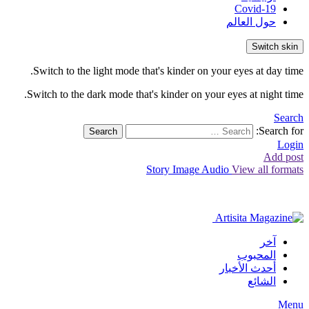
Covid-19
حول العالم
Switch skin
Switch to the light mode that's kinder on your eyes at day time.
Switch to the dark mode that's kinder on your eyes at night time.
Search
Search for:
Search
Login
Add post
Story
Image
Audio
View all formats
آخر
المحبوب
أحدث الأخبار
الشائع
Menu