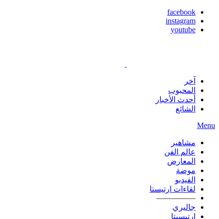
facebook
instagram
youtube
آخر
المحبوب
أحدث الأخبار
الشائع
Menu
مشاهير
عالم الفن
المعارض
موضة
الفيديو
لقاءات ارتيستا
—————
جاليري
ارتيسيتا