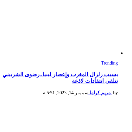
Trending
بسبب زلزال المغرب وإعصار ليبيا..رضوى الشربيني
تتلقى انتقادات لاذعة
by
مريم كراما
سبتمبر 14, 2023, 5:51 م