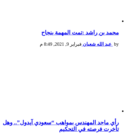
محمد بن راشد :تمت المهمة بنجاح
by
عبد الله شعبان
فبراير 9, 2021, 8:49 م
رأي ماجد المهندس بمواهب “سعودي آيدول”.. وهل
تأخرت فرصته في التحكيم