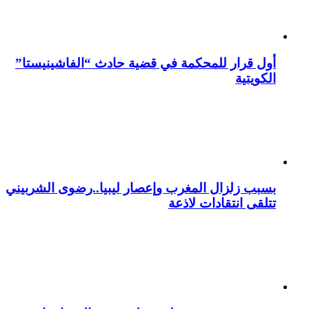
أول قرار للمحكمة في قضية حادث “الفاشينيستا”
الكويتية
بسبب زلزال المغرب وإعصار ليبيا..رضوى الشربيني
تتلقى انتقادات لاذعة