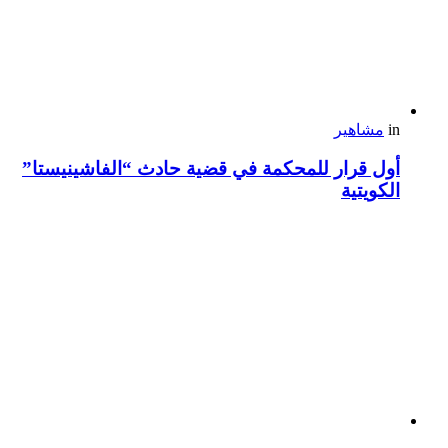
in
مشاهير
أول قرار للمحكمة في قضية حادث “الفاشينيستا”
الكويتية