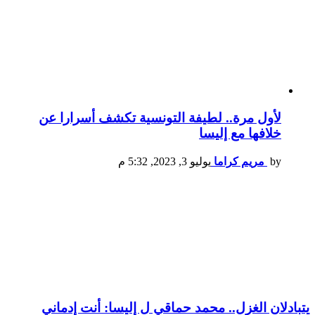
لأول مرة.. لطيفة التونسية تكشف أسرارا عن
خلافها مع إليسا
by
مريم كراما
يوليو 3, 2023, 5:32 م
يتبادلان الغزل.. محمد حماقي ل إليسا: أنت إدماني