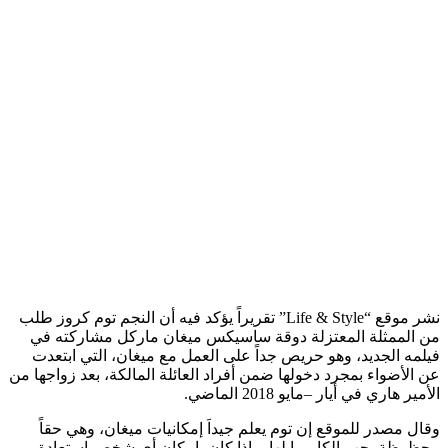
نشر موقع “Life & Style” تقريراً يؤكد فيه أن النجم توم كروز طلب
من الممثلة المعتزلة دوقة ساسيكس ميغان ماركل مشاركته في
فيلمه الجديد، وهو حريص جداً على العمل مع ميغان، التي ابتعدت
عن الأضواء بمجرد دخولها ضمن أفراد العائلة المالكة، بعد زواجها من
الأمير هاري في أيار –مايو 2018 الماضي.
وقال مصدر للموقع إن توم يعلم جيداَ إمكانيات ميغان، وهي حقاً
محظوظة بحب الكاميرا لها، وإذا كان بإمكان أي شخص إستعادة