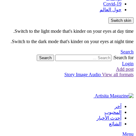
Covid-19
حول العالم
Switch skin
Switch to the light mode that's kinder on your eyes at day time.
Switch to the dark mode that's kinder on your eyes at night time.
Search
Search for:
Search
Login
Add post
Story
Image
Audio
View all formats
آخر
المحبوب
أحدث الأخبار
الشائع
Menu