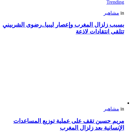
Trending
in
مشاهير
بسبب زلزال المغرب وإعصار ليبيا..رضوى الشربيني
تتلقى انتقادات لاذعة
in
مشاهير
مريم حسين تقف على عملية توزيع المساعدات
الإنسانية بعد زلزال المغرب