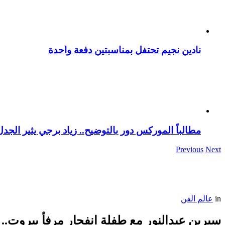
نادين نجيم تحتفل بمناسبتين دفعة واحدة
مطالباً الموركس دور بالتوضيح.. زياد برجي يثير الجد
Previous
Next
in
عالم الفن
سيرين عبدالنور مع طفلة انفجار مرفأ بيروت.. 