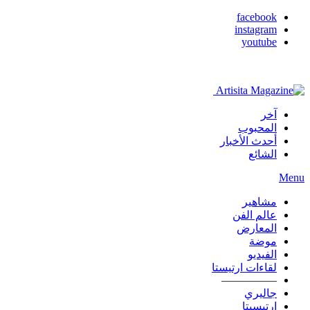
facebook
instagram
youtube
آخر
المحبوب
أحدث الأخبار
الشائع
Menu
مشاهير
عالم الفن
المعارض
موضة
الفيديو
لقاءات ارتيستا
—————
جاليري
ارتيسيتا