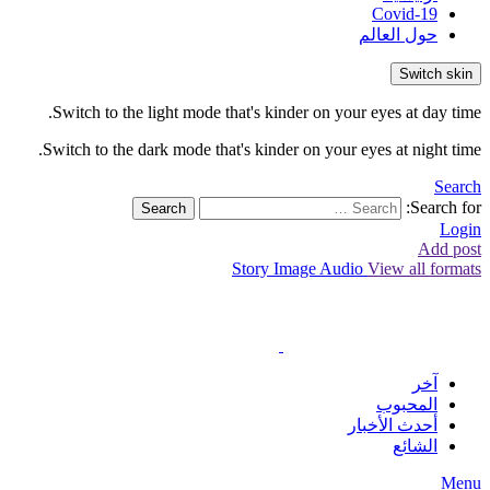
Covid-19
حول العالم
Switch skin
Switch to the light mode that's kinder on your eyes at day time.
Switch to the dark mode that's kinder on your eyes at night time.
Search
Search for:
Search
Login
Add post
Story
Image
Audio
View all formats
آخر
المحبوب
أحدث الأخبار
الشائع
Menu