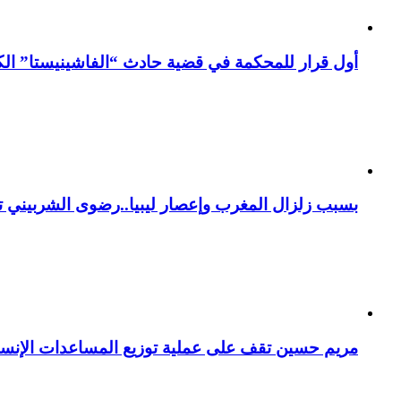
أول قرار للمحكمة في قضية حادث “الفاشينيستا” الكو
بسبب زلزال المغرب وإعصار ليبيا..رضوى الشربيني تت
مريم حسين تقف على عملية توزيع المساعدات الإنسان