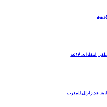
يتية
لقى انتقادات لاذعة
ية بعد زلزال المغرب