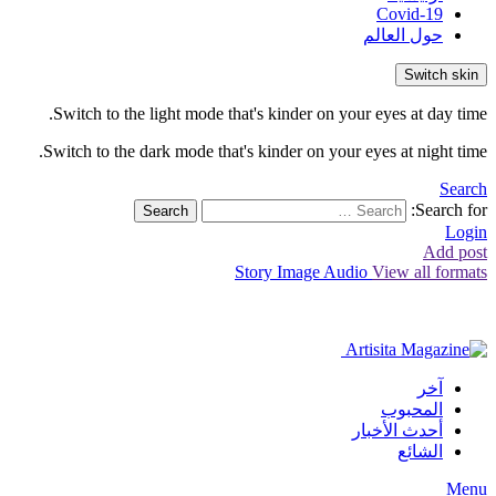
Covid-19
حول العالم
Switch skin
Switch to the light mode that's kinder on your eyes at day time.
Switch to the dark mode that's kinder on your eyes at night time.
Search
Search for:
Search
Login
Add post
Story
Image
Audio
View all formats
آخر
المحبوب
أحدث الأخبار
الشائع
Menu