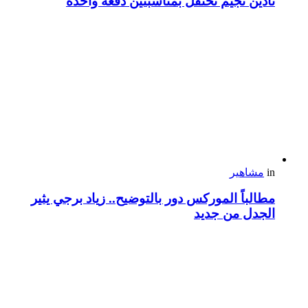
نادين نجيم تحتفل بمناسبتين دفعة واحدة
in
مشاهير
مطالباً الموركس دور بالتوضيح.. زياد برجي يثير
الجدل من جديد