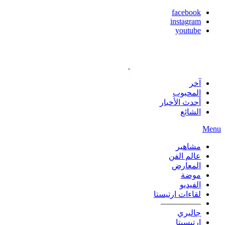
facebook
instagram
youtube
آخر
المحبوب
أحدث الأخبار
الشائع
Menu
مشاهير
عالم الفن
المعارض
موضة
الفيديو
لقاءات ارتيستا
—————
جاليري
ارتيسيتا