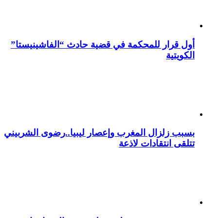
أول قرار للمحكمة في قضية حادث “الفاشينيستا”
الكويتية
بسبب زلزال المغرب وإعصار ليبيا..رضوى الشربيني
تتلقى انتقادات لاذعة