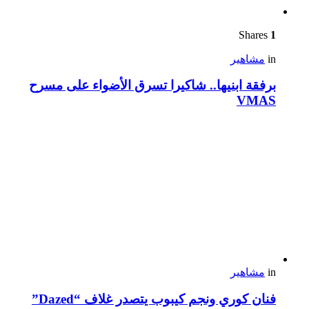
Shares
1
in
مشاهير
برفقة ابنيها.. شاكيرا تسرق الأضواء على مسرح
VMAS
in
مشاهير
فنان كوري ونجم كيبوب يتصدر غلاف “Dazed”