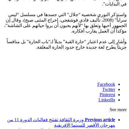
في البدايات”.
واستذكر النوري شخصية “جلال” التي جسدها في مسلسل “ليس
سراباً” (2008، تأليف فادي قوشقجي، إخراج المثنى صبح)، وقال إن
الجمهور أحبها وتعلق بها “لأنهم يحبون أن يروا حياتهم على الشاشة”،
مؤكداً أن العمل يقارب أفكاره.
وأشار إلى عدم اعتبار “حارة القبة” بديلاً لـ”باب الحارة” بل منافساً
جريئاً يطرح لغة جديدة خارج حدود الحارة المغلقة.
Facebook
Twitter
Pinterest
LinkedIn
See more
Previous article
وزيرة الثقافة تفتتح فعاليات الدورة 11 من
مهرجان الأقصر للسينما الإفريقية