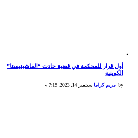
أول قرار للمحكمة في قضية حادث “الفاشينيستا”
الكويتية
by
مريم كراما
سبتمبر 14, 2023, 7:15 م