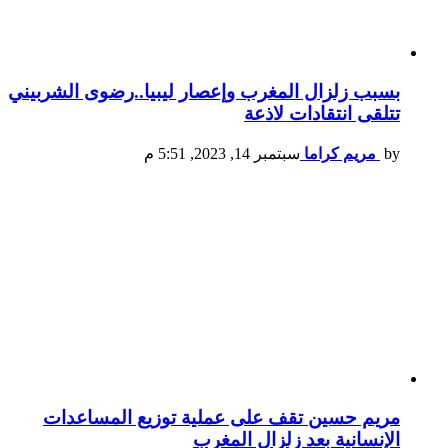
بسبب زلزال المغرب وإعصار ليبيا..رضوى الشربيني
تتلقى انتقادات لاذعة
by
مريم كراما
سبتمبر 14, 2023, 5:51 م
مريم حسين تقف على عملية توزيع المساعدات
الإنسانية بعد زلزال المغرب