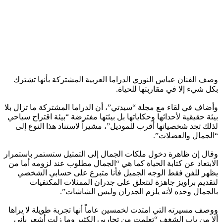
وصف الفنان عباس النوري الدراما العربية المشتركة بأنها تشترك
بكل شيء إلا في مقاربتها للحياة.
وأضاف في لقاء مع مجلة “سيدتي”، أن الدراما المشتركة ما تزال بلا
بيئة حقيقية لأحداثها وحكاياتها بل بيئتها مفترضة “بيئة اقتراح سياحي
لذلك تجد شخصياتها أقرب للموديل”، مشيراً لاستناد هذا النوع إلى
“الجمال والعضلات”.
وقال إن ظاهرة دخول ملكات الجمال إلى التمثيل ستستمر باستمرار
الابتعاد عن كتابة الحياة كما هي “الجمال مطلوب عند لزومه أما من
يظهر للفن فقط الوجه الجميل فأنا متبرع على حسابي الشخصي
لتقديم براويز جاهزة لتتعلق على جدران الممثلات المكتفيات
بالجمال وحده لأنه يلزم الجدران وليس الشاشات”.
ووصف مسيرته التي امتدت لخمسين عاماً أنها تجربة طويلة لا يراها
ألا من باب الشغف “تعلمت من تجاربي الكثير وما زلت أشعر بأني