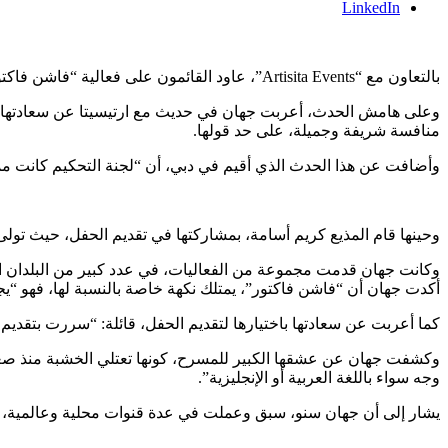
LinkedIn
بالتعاون مع “Artisita Events”، عاود القائمون على فعالية “فاشن فاكتور”، اختيار الإعلامية جهان سنو، لتقديم النسخة الرابعة منه، بعد أن وقفت على المسرح ذاته في نسخته الثالثة.
وعلى هامش الحدث، أعربت جهان في حديث مع ارتيسيتا عن سعادتها با
منافسة شريفة وجميلة، على حد قولها.
وأضافت عن هذا الحدث الذي أقيم في دبي، أن “لجنة التحكيم كانت 
وحينها قام المذيع كريم أسامة، بمشاركتها في تقديم الحفل، حيث تولى 
وكانت جهان قدمت مجموعة من الفعاليات، في عدد كبير من البلدان الع
أكدت جهان أن “فاشن فاكتور”، يمتلك نكهة خاصة بالنسبة لها، فهو 
كما أعربت عن سعادتها باختيارها لتقديم الحفل، قائلة: “سررت بتقديم
وكشفت جهان عن عشقها الكبير للمسرح، كونها تعتلي الخشبة منذ صغره
وجه سواء باللغة العربية أو الإنجليزية”.
يشار إلى أن جهان سنو، سبق وعملت في عدة قنوات محلية وعالمية، منها “MBC” والعربية و”NHK” اليابانية، وحرصت على التواجد في عدد كبير من المهرجانات العرب