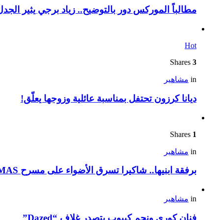
مطالباً الموركس دور بالتوضيح.. زياد برجي يثير الجد
Hot
Shares
3
in
مشاهير
ديانا كرزون تحتفل بمناسبة عائلية وزوجها يعلّق!
Shares
1
in
مشاهير
برفقة ابنيها.. شاكيرا تسرق الأضواء على مسرح VMAS
in
مشاهير
فنان كوري ونجم كيبوب يتصدر غلاف “Dazed”