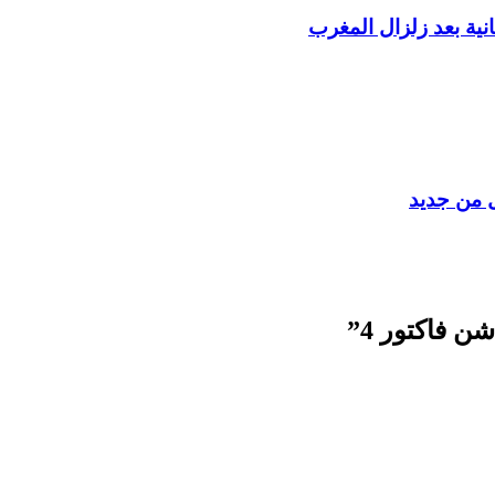
ية بعد زلزال المغرب
ل من جديد
ن فاكتور 4”