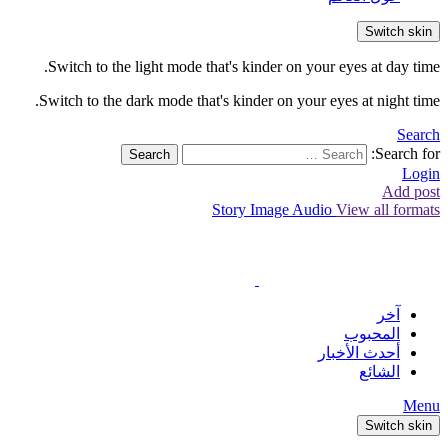
Switch skin
Switch to the light mode that's kinder on your eyes at day time.
Switch to the dark mode that's kinder on your eyes at night time.
Search
Search for:
Search
Login
Add post
Story
Image
Audio
View all formats
آخر
المحبوب
أحدث الأخبار
الشائع
Menu
Switch skin