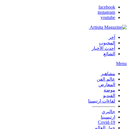
facebook
instagram
youtube
آخر
المحبوب
أحدث الأخبار
الشائع
Menu
مشاهير
عالم الفن
المعارض
موضة
الفيديو
لقاءات ارتيستا
—————
جاليري
ارتيسيتا
Covid-19
حول العالم