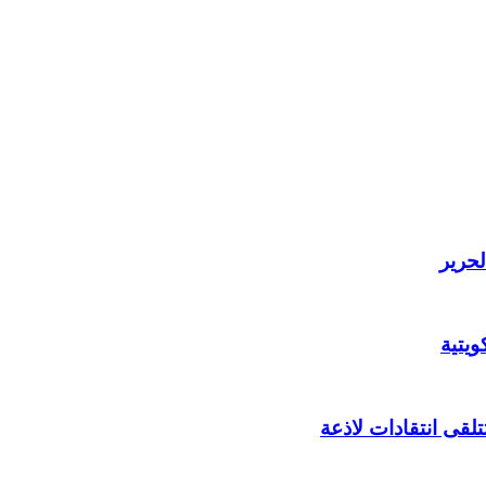
لحرير
يتية
لقى انتقادات لاذعة