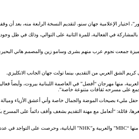
لمشاركة في الفعالية، للمرة الثانية على التوالي، وذلك في ظل وج
مميزة جمعت نجوم عرب منهم بشرى وسامو زين والمصمم هاني البحيري
كريم الشق العربي من التقديم، بينما تولت جهان الجانب الانكليزي.
ربية، منها مهرجان “أفضل” في العاصمة اللبنانية بيروت، وأيضاً فعا
“يجمع على مسرحه ثقافات متنوعة خاصة”.
 حفل مليء بصيحات الموضة والجمال خاصة وأني أعشق الأزياء وميالة له
ا، قائلة: “أتعامل مع مهنة التقديم بشغف وأقف دائماً على المسرح 
ية والعالمية.