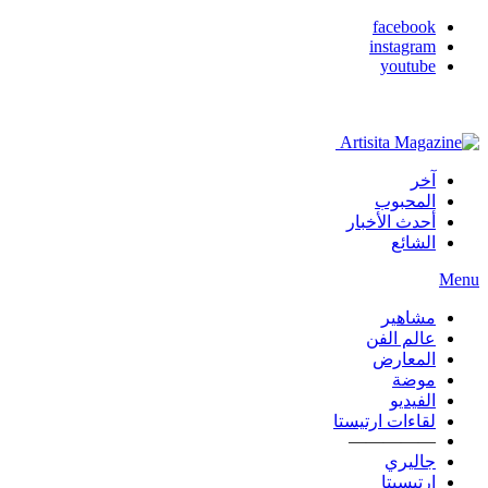
facebook
instagram
youtube
آخر
المحبوب
أحدث الأخبار
الشائع
Menu
مشاهير
عالم الفن
المعارض
موضة
الفيديو
لقاءات ارتيستا
—————
جاليري
ارتيسيتا