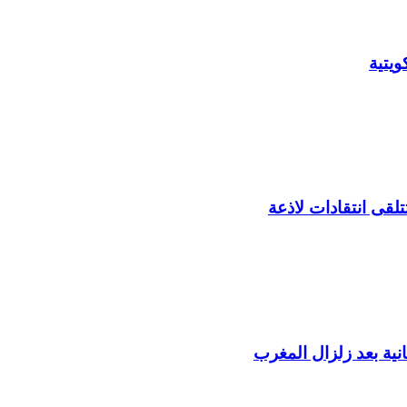
يتية
لقى انتقادات لاذعة
ية بعد زلزال المغرب