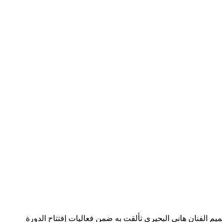
م الفنان هاني البحيري تألقت به ضمن فعاليات إفتتاح الدورة