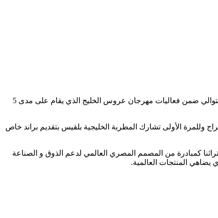
يستعد مصمم الأزياء المصري العالمى هاني البحيري لتقديم ديفليه لأحدث تصميماته من سواريهات وفساتين الزفاف وذلك للعام الثاني على التوالي ضمن فعاليات مهرجان عروس الخليج الذي يقام على مدى 5
ج وللمرة الأولى تشارك المطربة الخليجية بلقيس بتقديم براند خاص
ثنا كمبادرة من المصمم المصري العالمي لدعم الذوق و الصناعة
يضاهي المنتجات العالمية.