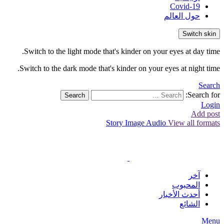
Covid-19
حول العالم
Switch skin
Switch to the light mode that's kinder on your eyes at day time.
Switch to the dark mode that's kinder on your eyes at night time.
Search
Search for:
Search
Login
Add post
Story
Image
Audio
View all formats
آخر
المحبوب
أحدث الأخبار
الشائع
Menu