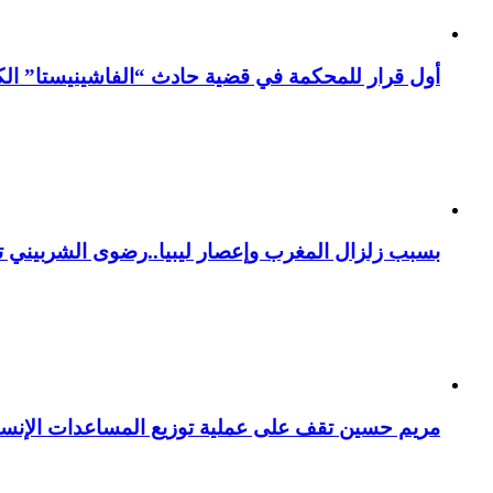
أول قرار للمحكمة في قضية حادث “الفاشينيستا” الكو
بسبب زلزال المغرب وإعصار ليبيا..رضوى الشربيني تت
مريم حسين تقف على عملية توزيع المساعدات الإنسان