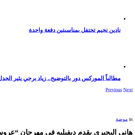
نادين نجيم تحتفل بمناسبتين دفعة واحدة
مطالباً الموركس دور بالتوضيح.. زياد برجي يثير الجد
Previous
Next
in
موضة
هاني البحيري يقدم ديفيليه في مهرجان “عروس